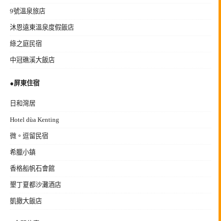
9號溫泉旅店
沐恩遠東溫泉度假飯店
綠之庭民宿
中冠礁溪大飯店
●
屏東住宿
日和灣居
Hotel dùa Kenting
微。逗留民宿
希臘小鎮
香格船帆石會館
墾丁夏都沙灘酒店
凱撤大飯店