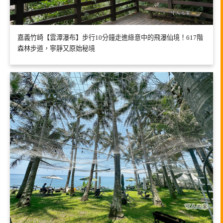
嘉義竹崎【雲潭瀑布】步行10分鐘走進綠意中的飛瀑仙境！617階
森林步道，寧靜又原始秘境