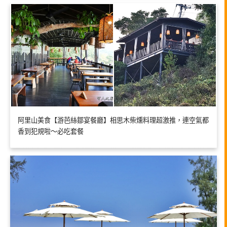
阿里山美食【游芭絲鄒宴餐廳】相思木柴燻料理超激推，連空氣都
香到犯規啦～必吃套餐