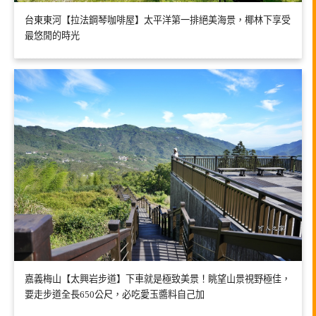
台東東河【拉法鋼琴咖啡屋】太平洋第一排絕美海景，椰林下享受
最悠閒的時光
嘉義梅山【太興岩步道】下車就是極致美景！眺望山景視野極佳，
要走步道全長650公尺，必吃愛玉醬料自己加