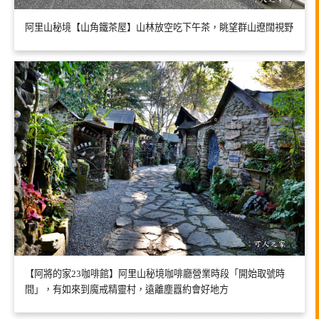
阿里山秘境【山角鐵茶屋】山林放空吃下午茶，眺望群山遼闊視野
【阿將的家23咖啡館】阿里山秘境咖啡廳營業時段「開始取號時
間」，有如來到魔戒精靈村，遠離塵囂約會好地方