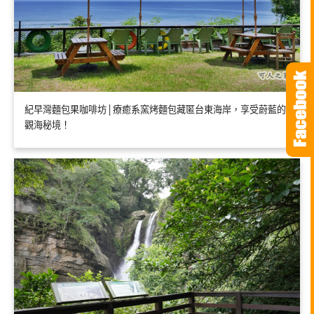
紀早灣麵包果咖啡坊│療癒系窯烤麵包藏匿台東海岸，享受蔚藍的
觀海秘境！