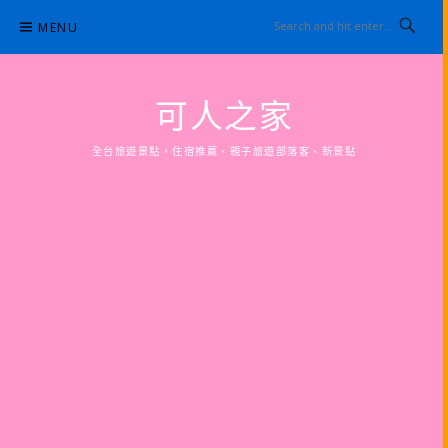
Skip
MENU
to
content
可人之家
全台旅遊景點，住宿推薦、親子旅遊部落客、新景點