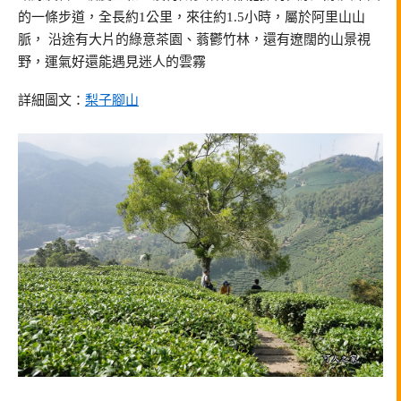
的一條步道，全長約1公里，來往約1.5小時，屬於阿里山山
脈， 沿途有大片的綠意茶園、蓊鬱竹林，還有遼闊的山景視
野，運氣好還能遇見迷人的雲霧
詳細圖文：
梨子腳山