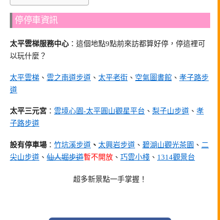
停停車資訊
太平雲梯服務中心
：這個地點9點前來訪都算好停，停這裡可
以玩什麼？
太平雲梯
、
雲之南道步道
、
太平老街
、
空氣圖書館
、
孝子路步
道
太平三元宮
：
雲境心園-太平圓山觀星平台
、
梨子山步道
、
孝
子路步道
設有停車場
：
竹坑溪步道
、
太興岩步道
、
碧湖山觀光茶園
、
二
尖山步道
、
仙人堀步道
暫不開放
、
巧雲小棧
、
1314觀景台
超多新景點一手掌握！