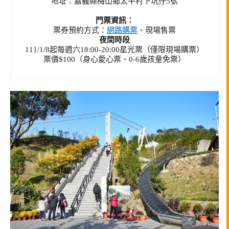
地址：嘉義縣梅山鄉太平村下坑仔5號
門票資訊：
票券預約方式：
網路購票
、現場售票
夜間時段
111/1/8起每週六18:00-20:00星光票（僅限現場購票）
票價$100（身心愛心票、0-6歲孩童免票）