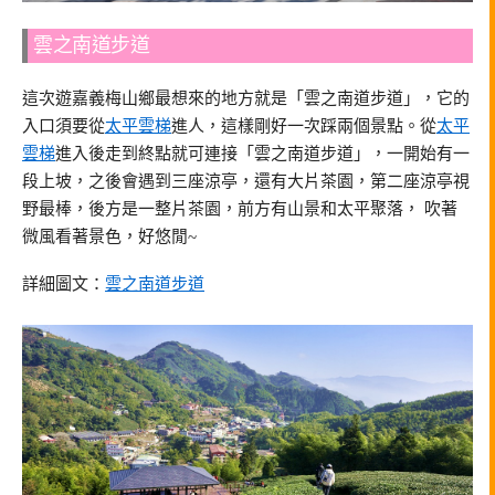
雲之南道步道
這次遊嘉義梅山鄉最想來的地方就是「雲之南道步道」，它的
入口須要從
太平雲梯
進人，這樣剛好一次踩兩個景點。從
太平
雲梯
進入後走到終點就可連接「雲之南道步道」，一開始有一
段上坡，之後會遇到三座涼亭，還有大片茶園，第二座涼亭視
野最棒，後方是一整片茶園，前方有山景和太平聚落， 吹著
微風看著景色，好悠閒~
詳細圖文：
雲之南道步道