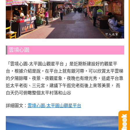
雲境心園
「雲境心園-太平圓山觀星平台 」是近期新建設好的觀星平
台，根據介紹是說，在平台上就有銀河帶，可以欣賞太平雲梯
的夕陽餘暉、夜景、夜觀星象，夜晚也有燈光秀，這處平台靠
近太平老街、三元宮，建議下午逛完老街後上來等美景， 而
白天仍可俯瞰整個太平村落和山谷
詳細圖文：
雲境心園-太平圓山觀星平台