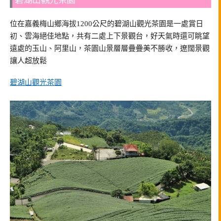
碧湖山觀光茶園
位在嘉義梅山鄉海拔1200公尺的碧湖山觀光茶園是一處賞日
初、雲海絕佳地點，共有二處上下景觀台，好天氣時還可眺望
遠處的玉山、阿里山，茶園山景層層疊疊美不勝收，遼闊景觀
讓人超放鬆
碧湖山觀光茶園