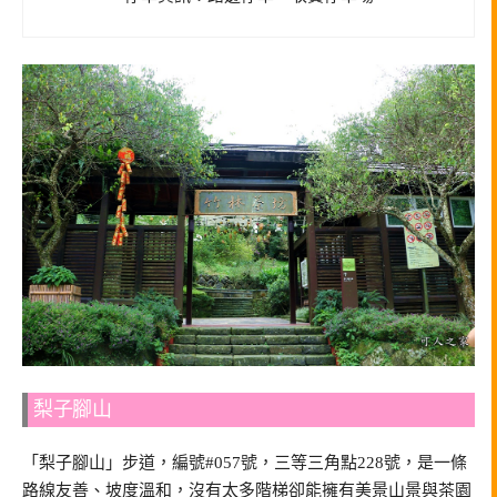
梨子腳山
「梨子腳山」步道，編號#057號，三等三角點228號，是一條
路線友善、坡度溫和，沒有太多階梯卻能擁有美景山景與茶園