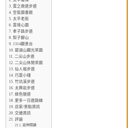
雲之南道步道
空氣圖書館
太平老街
雲境心園
孝子路步道
梨子腳山
1314觀景台
碧湖山觀光茶園
二尖山步道
二尖山休閒茶園
仙人堀步道
巧雲小棧
竹坑溪步道
太興岩步道
綠色隧道
更多一日遊路線
店家/景點資訊
交通資訊
評論
延伸閱讀