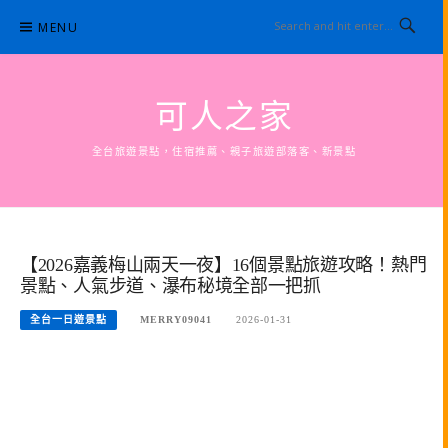
Skip
MENU
to
content
可人之家
全台旅遊景點，住宿推薦、親子旅遊部落客、新景點
【2026嘉義梅山兩天一夜】16個景點旅遊攻略！熱門
景點、人氣步道、瀑布秘境全部一把抓
全台一日遊景點
MERRY09041
2026-01-31