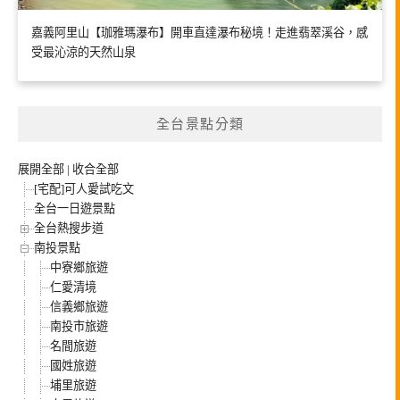
嘉義阿里山【珈雅瑪瀑布】開車直達瀑布秘境！走進翡翠溪谷，感
受最沁涼的天然山泉
全台景點分類
展開全部
|
收合全部
[宅配]可人愛試吃文
全台一日遊景點
全台熱搜步道
南投景點
中寮鄉旅遊
仁愛清境
信義鄉旅遊
南投市旅遊
名間旅遊
國姓旅遊
埔里旅遊