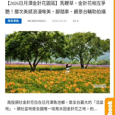
【2026日月潭金針花園區】馬鞭草、金針花相互爭
艷！層次美感浪漫唯美，腳踏車、觀景台輔助拍攝
南投景點
MERRY09041
2026-04-20
4
南投頭社金針花位在日月潭魚池鄉，是全台最大的「活盆
地」，頭社盆地是全國唯一培育水田金針花之地，約…