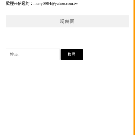
歡迎來信邀約：
merry0904@yahoo.com.tw
粉絲團
搜
尋
關
鍵
字: