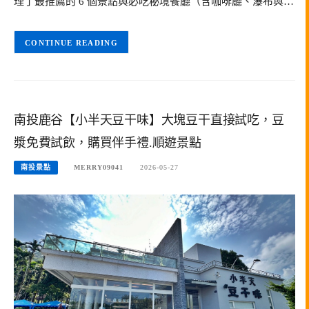
理了最推薦的 6 個景點與必吃秘境餐廳（含咖啡廳、瀑布與…
CONTINUE READING
南投鹿谷【小半天豆干味】大塊豆干直接試吃，豆
漿免費試飲，購買伴手禮.順遊景點
南投景點
MERRY09041
2026-05-27