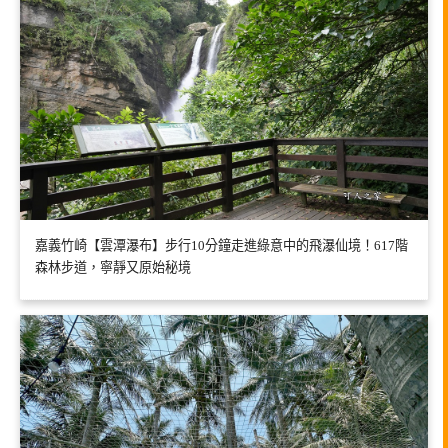
嘉義竹崎【雲潭瀑布】步行10分鐘走進綠意中的飛瀑仙境！617階
森林步道，寧靜又原始秘境