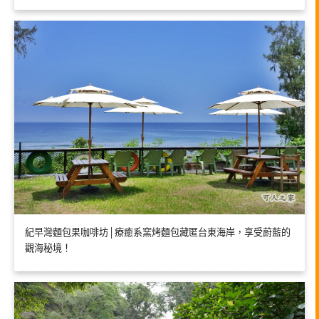
紀早灣麵包果咖啡坊│療癒系窯烤麵包藏匿台東海岸，享受蔚藍的
觀海秘境！