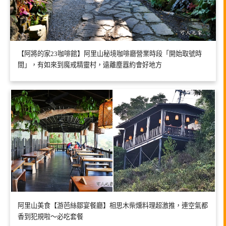
【阿將的家23咖啡館】阿里山秘境咖啡廳營業時段「開始取號時
間」，有如來到魔戒精靈村，遠離塵囂約會好地方
阿里山美食【游芭絲鄒宴餐廳】相思木柴燻料理超激推，連空氣都
香到犯規啦～必吃套餐