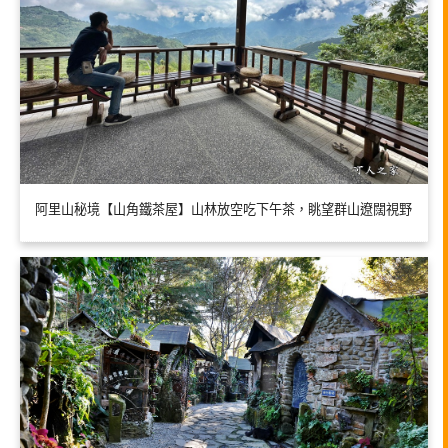
阿里山秘境【山角鐵茶屋】山林放空吃下午茶，眺望群山遼闊視野