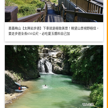
嘉義梅山【太興岩步道】下車就是極致美景！眺望山景視野極佳，
要走步道全長650公尺，必吃愛玉醬料自己加