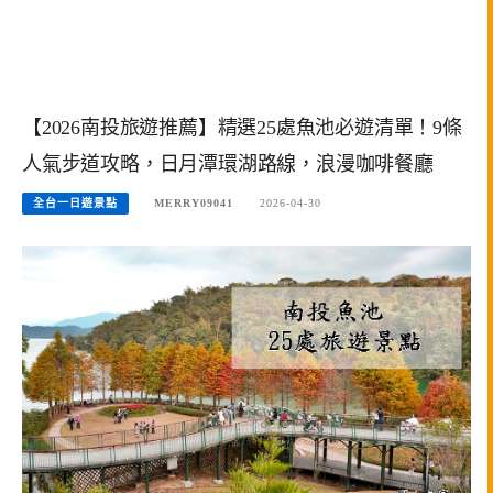
【2026南投旅遊推薦】精選25處魚池必遊清單！9條
人氣步道攻略，日月潭環湖路線，浪漫咖啡餐廳
全台一日遊景點
MERRY09041
2026-04-30