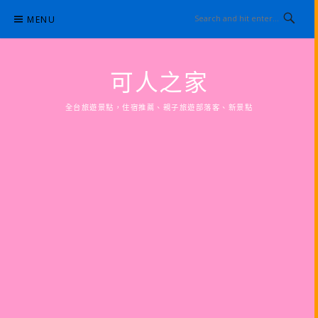
Skip
MENU
to
content
可人之家
全台旅遊景點，住宿推薦、親子旅遊部落客、新景點