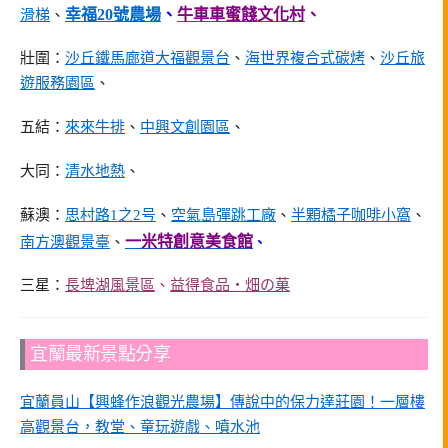
幸福20號農場
、
牛車車蜜餞文化村
、
滑梯
、
壯圍：
沙丘鐵馬廊道大福觀景台
、
海世界複合式碳烤
、
沙丘旅
遊服務園區
、
五結：
來來牛排
、
中興文創園區
、
大同：
清水地熱
、
蘇澳：
思村路1之2号
、
空氣島彈跳工廠
、
半顆橘子咖啡小窩
、
一米特創意美食館
南方澳觀景臺
、
、
三星：
長埤湖風景區
、
益得食品・畑の菓
宜蘭最新景點分享
宜蘭員山【興蜂作浪觀光農場】傳說中的保力達莊園！一層樓
高觀景台，教堂、童玩遊戲、噴水池