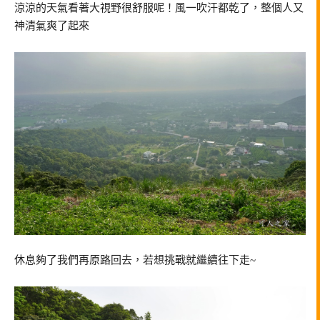
涼涼的天氣看著大視野很舒服呢！風一吹汗都乾了，整個人又
神清氣爽了起來
休息夠了我們再原路回去，若想挑戰就繼續往下走~