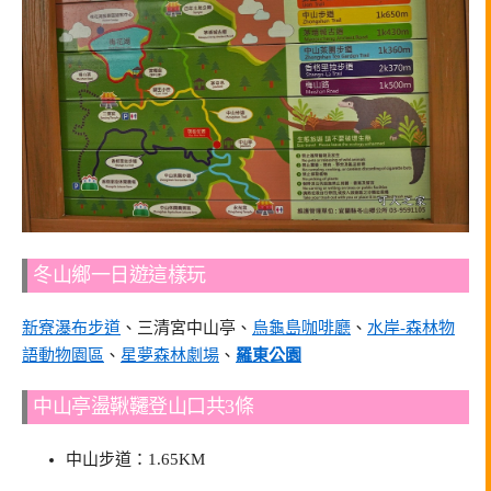
冬山鄉一日遊這樣玩
新寮瀑布步道
、三清宮中山亭、
烏龜島咖啡廳
、
水岸-森林物
語動物園區
、
星夢森林劇場
、
羅東公園
中山亭盪鞦韆登山口共3條
中山步道：1.65KM