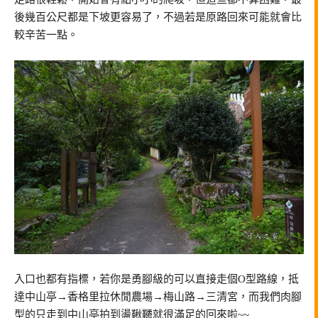
後幾百公尺都是下坡更容易了，不過若是原路回來可能就會比
較辛苦一點。
入口也都有指標，若你是勇腳級的可以直接走個O型路線，抵
達中山亭→香格里拉休閒農場→梅山路→三清宮，而我們肉腳
型的只走到中山亭拍到盪鞦韆就很滿足的回來啦~~