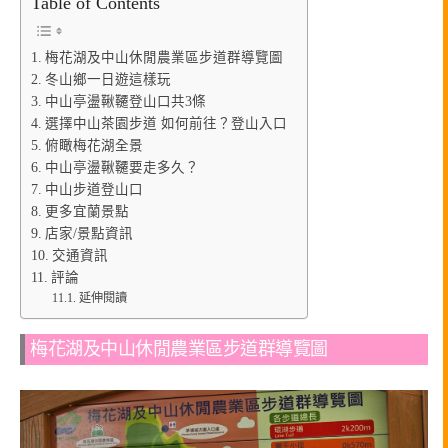
Table of Contents
梅花湖及中山休閒農業區步道群導覽圖
冬山鄉一日遊這樣玩
中山亭盪鞦韆登山口共3條
選擇中山茶園步道 如何前往？登山入口
俯瞰梅花湖全景
中山亭盪鞦韆要走多久？
中山步道登山口
更多宜蘭景點
店家/景點資訊
交通資訊
評論
延伸閱讀
梅花湖及中山休閒農業區步道群導覽圖