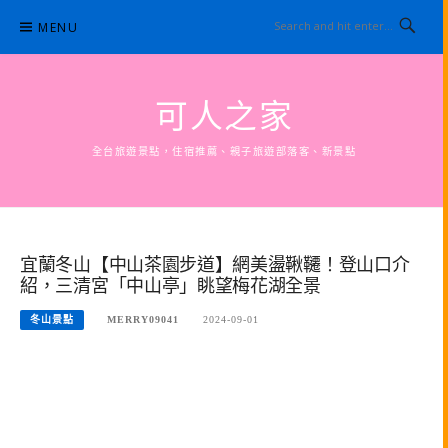
Skip
MENU
to
content
可人之家
全台旅遊景點，住宿推薦、親子旅遊部落客、新景點
宜蘭冬山【中山茶園步道】網美盪鞦韆！登山口介
紹，三清宮「中山亭」眺望梅花湖全景
冬山景點
MERRY09041
2024-09-01