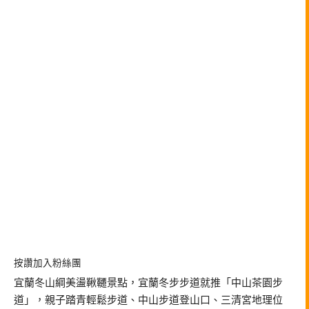
按讚加入粉絲團
宜蘭冬山綱美盪鞦韆景點，宜蘭冬步步道就推「中山茶園步
道」，親子踏青輕鬆步道、中山步道登山口、三清宮地理位