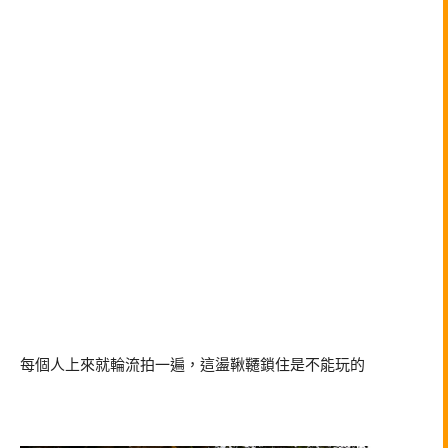
每個人上來就輪流拍一遍，這盪鞦韆鎖住是不能玩的