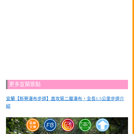
更多宜蘭景點
宜蘭【新寮瀑布步道】直攻第二層瀑布，全長1.5公里步道介
紹