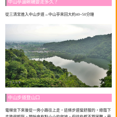
中山亭盪鞦韆要走多久？
從三清宮進入中山步道→中山亭來回大約40~50分鐘
中山步道登山口
電梯坐下來後從一旁小路往上走，這條步道蠻舒服的，綠蔭下
走路很輕鬆，開始會有點小小的爬坡，但這些都不算困難，最