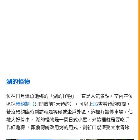
湖的怪物
位在日月潭魚池鄉的「湖的怪物」一直是人氣景點，室內座位
區採
預約制（
只開放前7天預約），可以上
IG
查看預約時間，
若沒預約臨時到訪就是等候或坐戶外區，這裡有設停車場，佔
地大好停車， 湖的怪物是一間日式小屋，來這裡就是要吃手
作紅龜粿 ，顛覆傳統改用烤的用式，創新口感深受大家青睞