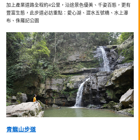
加上產業道路全程約4公里，沿途景色優美、千姿百態，更有
豐富生態，此步道必訪重點：愛心湖、澀水五號橋、水上瀑
布、侏羅記公園
青龍山步道