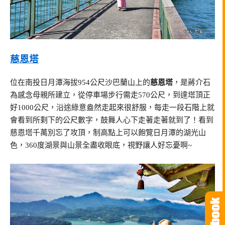
慈恩塔
位在南投日月潭海拔954公尺沙巴蘭山上的
慈恩塔
，是蔣介石
為感念母親所建立，從停車場步行需走570公尺，到達塔頂正
好1000公尺，沿途綠意盎然走起來很舒服，每走一段石階上就
會看到所剩下的公尺數字，鼓舞人心下走著走著就到了！看到
慈恩塔千萬別忘了攻頂，制高點上可以飽覽日月潭的湖光山
色，360度湖景與山景全盡收眼底，視野讓人好忘憂啊~