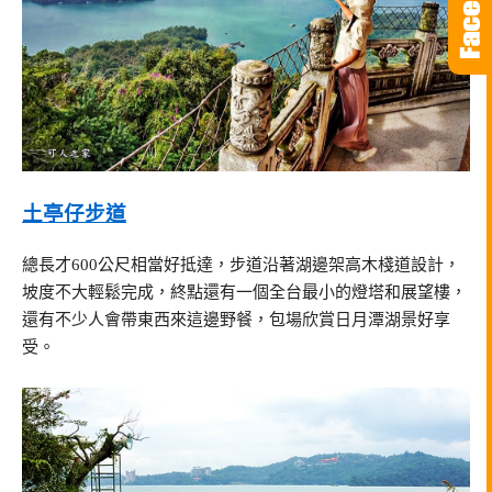
土亭仔步道
總長才600公尺相當好抵達，步道沿著湖邊架高木棧道設計，
坡度不大輕鬆完成，終點還有一個全台最小的燈塔和展望樓，
還有不少人會帶東西來這邊野餐，包場欣賞日月潭湖景好享
受。