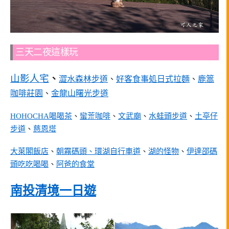
三天二夜這樣玩
山影人宅
、
澀水森林步道
、
好客食事処日式拉麵
、
鹿篙
咖啡莊園
、
金龍山曙光步道
HOHOCHA喝喝茶
、
蠻荒咖啡
、
文武廟
、
水蛙頭步道
、
土亭仔
步道
、
慈恩塔
大萊閣飯店
、
朝霧碼頭、環湖自行車道
、
湖的怪物
、
伊達邵碼
頭吃吃喝喝
、
阿爸的食堂
南投清境一日遊