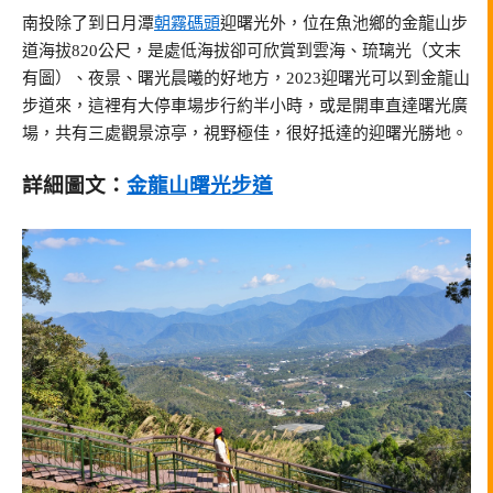
南投除了到日月潭
朝霧碼頭
迎曙光外，位在魚池鄉的金龍山步
道海拔820公尺，是處低海拔卻可欣賞到雲海、琉璃光（文末
有圖）、夜景、曙光晨曦的好地方，2023迎曙光可以到金龍山
步道來，這裡有大停車場步行約半小時，或是開車直達曙光廣
場，共有三處觀景涼亭，視野極佳，很好抵達的迎曙光勝地。
詳細圖文：
金龍山曙光步道