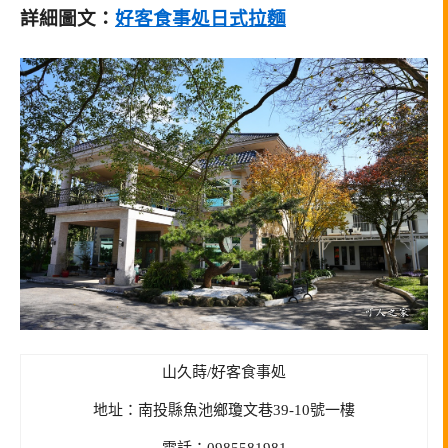
詳細圖文：
好客食事処日式拉麵
山久蒔/好客食事処
地址：南投縣魚池鄉瓊文巷39-10號一樓
電話：0985581981