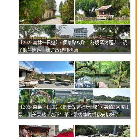
【2025雲林一日遊】6個景點攻略！秘境窯烤麵店、親
子餵牛園區、雞舍改建咖啡廳
【2024苗栗一日遊】6個景點這樣玩剛好，美拍360度山
景、網美景點、吃下午茶，最後連晚餐都安排好了