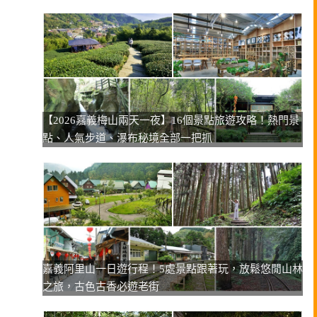
【2026嘉義梅山兩天一夜】16個景點旅遊攻略！熱門景
點、人氣步道、瀑布秘境全部一把抓
嘉義阿里山一日遊行程！5處景點跟著玩，放鬆悠閒山林
之旅，古色古香必遊老街