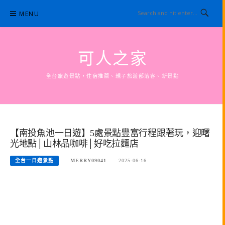
Skip
MENU
to
content
可人之家
全台旅遊景點，住宿推薦、親子旅遊部落客、新景點
【南投魚池一日遊】5處景點豐富行程跟著玩，迎曙
光地點│山林品咖啡│好吃拉麵店
全台一日遊景點
MERRY09041
2025-06-16