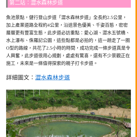
第二站：澀水森林步道
魚池景點，健行登山步道「澀水森林步道」全長約2.5公里，
加上產業道路全程約4公里，沿途景色優美、千姿百態，密密
層層更有豐富生態，此步道必訪重點：愛心湖、澀水五號橋、
水上瀑布、侏羅記公園，這些點都是必拍的，這一趟走了一圈
O型的路線，共花了2.5小時的時間，成功完成一條步道真是令
人興奮，此步道很用心規劃，處處有驚喜，還有不少景觀正在
施工，未來是一條值得探索的親子打卡步道。
詳細圖文：
澀水森林步道