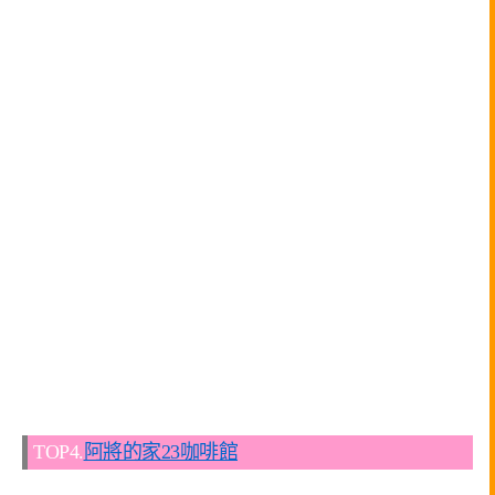
TOP4.
阿將的家23咖啡館