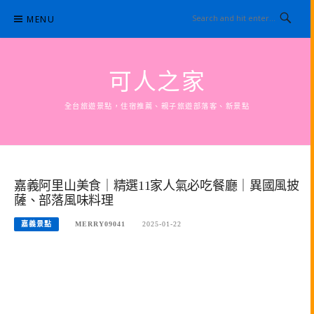
Skip
MENU
to
content
可人之家
全台旅遊景點，住宿推薦、親子旅遊部落客、新景點
嘉義阿里山美食｜精選11家人氣必吃餐廳｜異國風披
薩、部落風味料理
嘉義景點
MERRY09041
2025-01-22