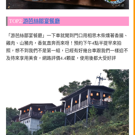
TOP2.
游芭絲鄒宴餐廳
「游芭絲鄒宴餐廳」一下車就聞到門口用相思木柴燻著香腸、
雞肉、山豬肉，香氣直奔而來呀！預約下午4點半提早來拍
照，想不到我們不是第一組，已經有好幾台車跟我們一樣迫不
及待來享用美食，網路評價4.4顆星，使用後都大受好評