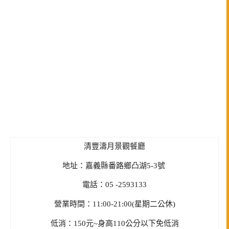
清豐濤月景觀餐廳
地址：嘉義縣番路鄉凸湖5-3號
電話：05 -2593133
營業時間：11:00-21:00(星期二公休)
低消：150元~身高110公分以下免低消