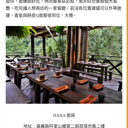
超快，披薩超好吃，烤肉盤每桌必點，南非綜合盤整個大驚
艷，吃完讓人想再訪的一家餐廳，若沒有位置建議可以外帶披
薩，香氣與餅皮Q度都很到位，大推~
HANA 廚房
地址：嘉義縣阿里山鄉第二鄰部落市集二樓