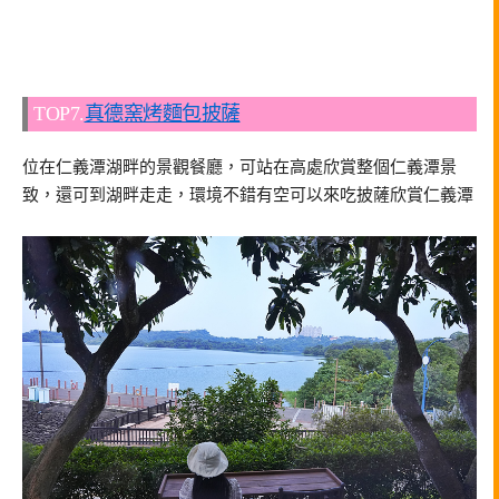
TOP7.
真德窯烤麵包披薩
位在仁義潭湖畔的景觀餐廳，可站在高處欣賞整個仁義潭景
致，還可到湖畔走走，環境不錯有空可以來吃披薩欣賞仁義潭