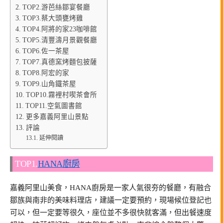
TOP2.游芭絲鄒宴餐廳
TOP3.蔡大頭甕烤雞
TOP4.阿將的家23咖啡館
TOP5.清豐濤月景觀餐廳
TOP6.佐一茶屋
TOP7.真德窯烤麵包披薩
TOP8.阿宏的家
TOP9.山角鐵茶屋
TOP10.霧裡村喫茶會所
TOP11.空氣圖書館
更多嘉義阿里山景點
評論
延伸閱讀
TOP1.
HANA廚房
嘉義阿里山美食，HANA廚房是一家人氣很夯的餐廳，有融合
鄒族與南非的美味料理店，建議一定要預約，現場候位登記也
可以，但一定要等很久，座位並不多很快就客滿，但出餐速度