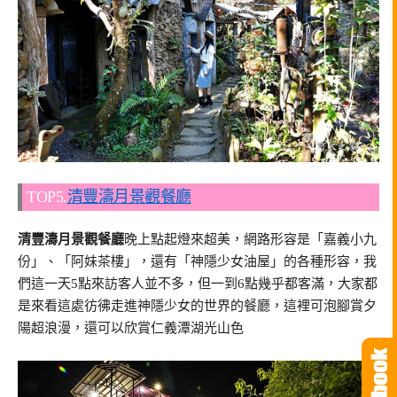
TOP5.
清豐濤月景觀餐廳
清豐濤月景觀餐廳
晚上點起燈來超美，網路形容是「嘉義小九
份」、「阿妹茶樓」，還有「神隱少女油屋」的各種形容，我
們這一天5點來訪客人並不多，但一到6點幾乎都客滿，大家都
是來看這處彷彿走進神隱少女的世界的餐廳，這裡可泡腳賞夕
陽超浪漫，還可以欣賞仁義潭湖光山色