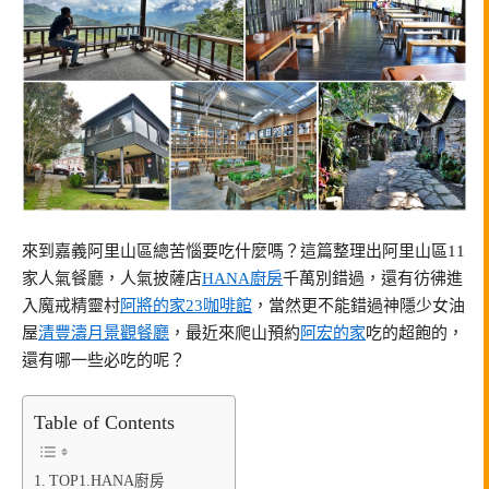
來到嘉義阿里山區總苦惱要吃什麼嗎？這篇整理出阿里山區11
家人氣餐廳，人氣披薩店
HANA廚房
千萬別錯過，還有彷彿進
入魔戒精靈村
阿將的家23咖啡館
，當然更不能錯過神隱少女油
屋
清豐濤月景觀餐廳
，最近來爬山預約
阿宏的家
吃的超飽的，
還有哪一些必吃的呢？
Table of Contents
TOP1.HANA廚房