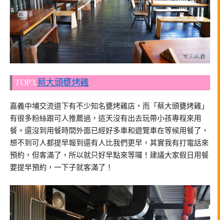
TOP3.
蔡大頭甕烤雞
嘉義中埔交流道下有不少知名甕烤雞店，而「蔡大頭甕烤雞」
有很多粉絲跟可人推薦過，這天沒有出去玩帶小孩專程來用
餐。還沒到用餐時間外面已經好多車和遊覽車在等候用餐了，
想不到可人都提早報到還有人比我們更早，其實我有打電話來
預約，但客滿了，所以就只好早點來等囉！建議大家假日用餐
要提早預約，一下子就客滿了！