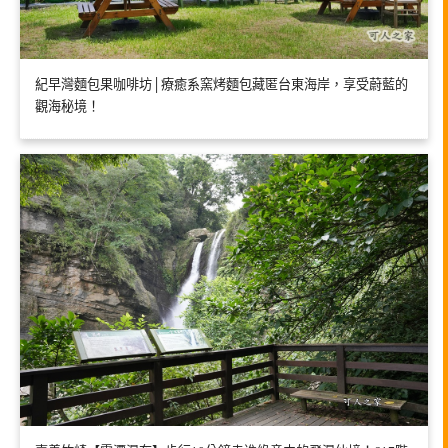
紀早灣麵包果咖啡坊│療癒系窯烤麵包藏匿台東海岸，享受蔚藍的
觀海秘境！