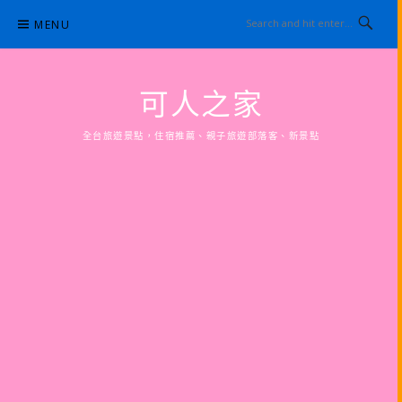
Skip
MENU
to
content
可人之家
全台旅遊景點，住宿推薦、親子旅遊部落客、新景點