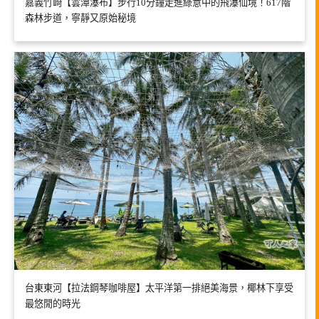
嘉義竹崎【雲潭瀑布】步行10分鐘走進綠意中的飛瀑仙境！617階
森林步道，寧靜又原始秘境
台東東河【拉法鋼琴咖啡屋】太平洋第一排絕美海景，椰林下享受
最悠閒的時光