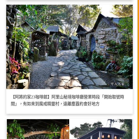
【阿將的家23咖啡館】阿里山秘境咖啡廳營業時段「開始取號時
間」，有如來到魔戒精靈村，遠離塵囂約會好地方