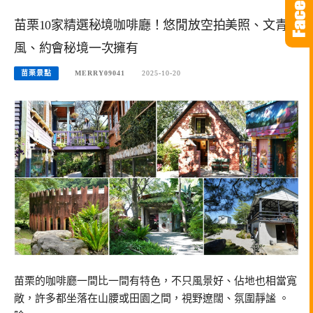
苗栗10家精選秘境咖啡廳！悠閒放空拍美照、文青
風、約會秘境一次擁有
苗栗景點
MERRY09041
2025-10-20
苗栗的咖啡廳一間比一間有特色，不只風景好、佔地也相當寬
敞，許多都坐落在山腰或田園之間，視野遼闊、氛圍靜謐 。