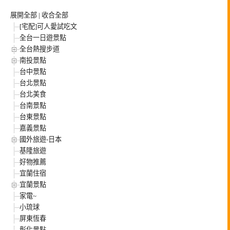
展開全部
|
收合全部
[宅配]可人愛試吃文
全台一日遊景點
全台熱搜步道
南投景點
台中景點
台北景點
台北美食
台南景點
台東景點
嘉義景點
國外旅遊-日本
基隆旅遊
好物推薦
宜蘭住宿
宜蘭景點
家電~
小琉球
屏東恆春
彰化景點