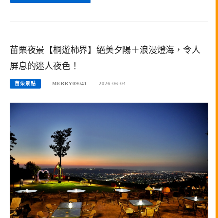
苗栗夜景【桐遊柿界】絕美夕陽＋浪漫燈海，令人
屏息的迷人夜色！
苗栗景點
MERRY09041
2026-06-04