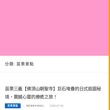
分類:
苗栗景點
苗栗三義【佛頂山朝聖寺】巨石堆疊的日式庭園秘
境，震撼心靈的療癒之旅！
苗栗景點
MERRY09041
2026-07-02