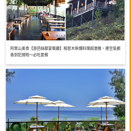
阿里山美食【游芭絲鄒宴餐廳】相思木柴燻料理超激推，連空氣都
香到犯規啦～必吃套餐