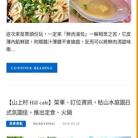
這次來苗栗頭份玩，一定來「鮮肉湯包」一解相思之苦，它皮
薄內餡鮮甜，附贈醬汁薄鹽不會搶戲，反而可以將鮮肉清甜味
帶…
CONTINUE READING
【山上村 Hill cafe】菜單、訂位資訊，枯山水庭園日
式氛圍佳，推出定食、火鍋
苗栗景點
MERRY09041
2026-03-18