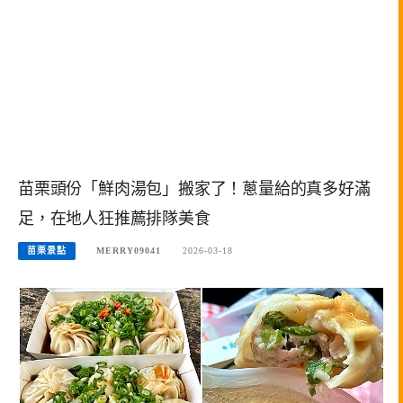
苗栗頭份「鮮肉湯包」搬家了！蔥量給的真多好滿
足，在地人狂推薦排隊美食
苗栗景點
MERRY09041
2026-03-18