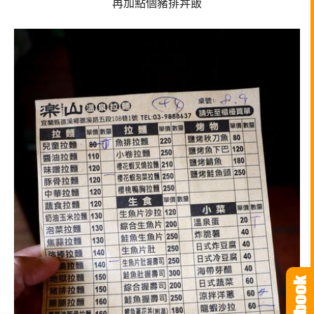
再加點個豬排
丼飯