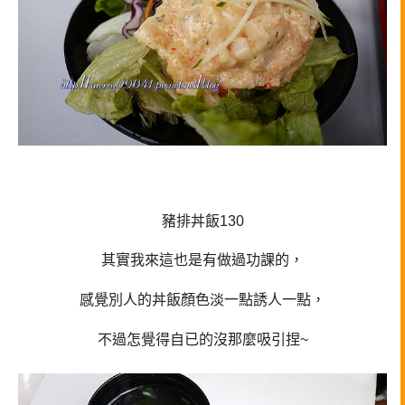
豬排
丼飯130
其實我來這也是有做過功課的，
感覺別人的
丼飯顏色淡一點誘人一點，
不過怎覺得自已的沒那麼吸引捏~