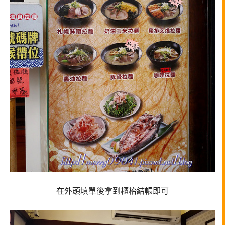
在外頭填單後拿到櫃枱結帳即可