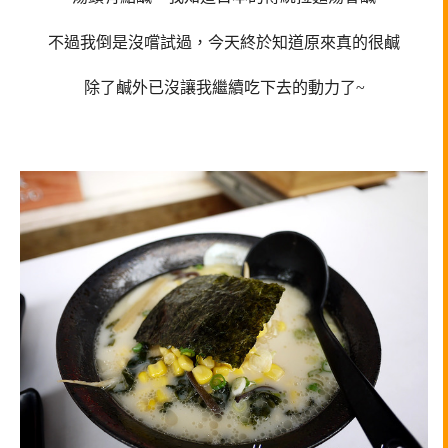
不過我倒是沒嚐試過，今天終於知道原來真的很鹹
除了鹹外已沒讓我繼續吃下去的動力了~