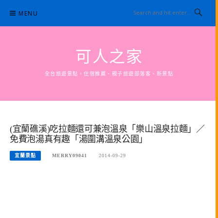
Skip
MENU
to
content
可人之家
全台旅遊景點，住宿推薦、親子旅遊部落客、新景點
(宜蘭礁溪)吃拉麵還可兼泡溫泉「樂山溫泉拉麵」／
免費泡湯真有趣「湯圍溝溫泉公園」
宜蘭景點
MERRY09041
2014-09-29