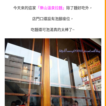
今天來的這家
「樂山溫泉拉麵」
除了麵好吃外，
店門口還設有泡腳座位，
吃麵還可泡湯真的太棒了~