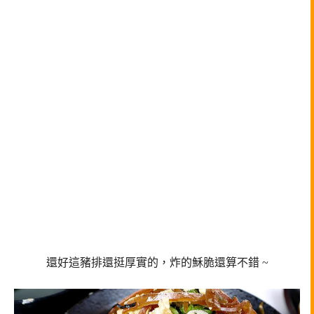
還好這豬排還挺厚實的，炸的穌脆還算不錯 ~