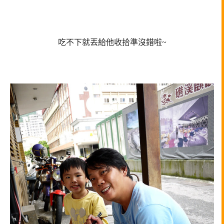
吃不下就丟給他收拾準沒錯啦~