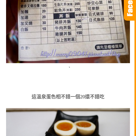
`
這溫泉蛋色相不錯一個20還不錯吃