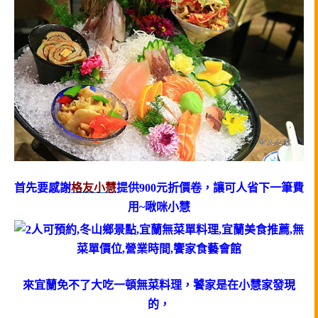
首先要感謝
格友小慧
提供900元折價卷，讓可人省下一筆費
用~啾咪小慧
來宜蘭免不了大吃一頓無菜料理，饕家是在小慧家發現
的，