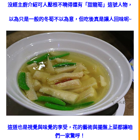
沒經主廚介紹可人壓根不曉得還有「甜龍筍」這號人物，
以為只是一般的冬筍不以為意，但吃後真是讓人回味呢~
這道也是視覺與味覺的享受，花的藝術與擺盤上菜都讓咱
們一家驚呼！