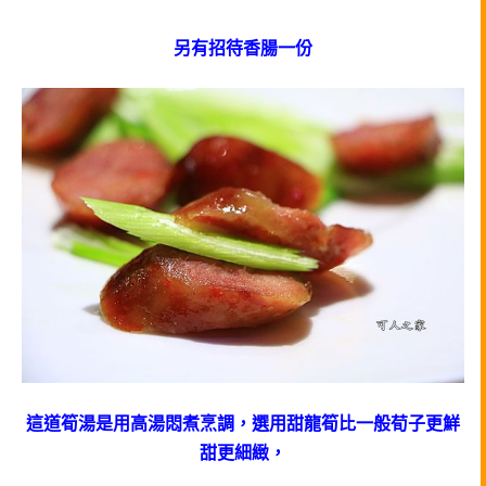
另有招待香腸一份
這道筍湯是用高湯悶煮烹調，選用甜龍筍比一般荀子更鮮
甜更細緻，