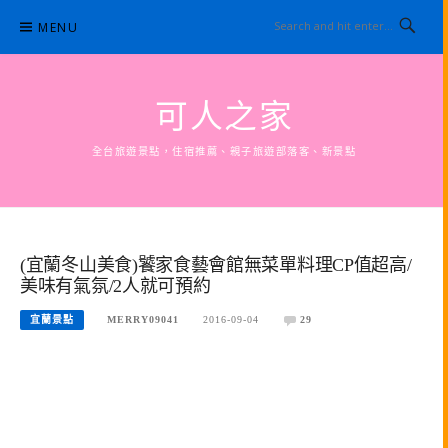
Skip
MENU
to
content
可人之家
全台旅遊景點，住宿推薦、親子旅遊部落客、新景點
(宜蘭冬山美食)饕家食藝會館無菜單料理CP值超高/
美味有氣氛/2人就可預約
宜蘭景點
MERRY09041
2016-09-04
29