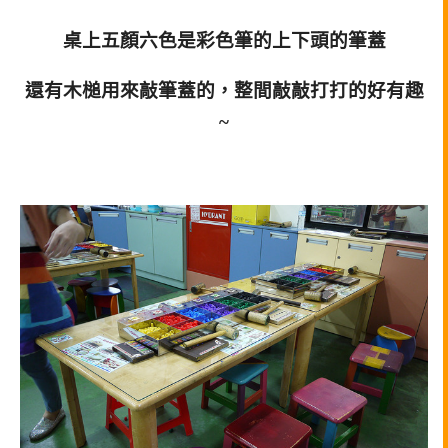
桌上五顏六色是彩色筆的上下頭的筆蓋
還有木槌用來敲筆蓋的，整間敲敲打打的好有趣
~