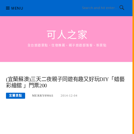
Skip
MENU
to
content
可人之家
全台旅遊景點，住宿推薦、親子旅遊部落客、新景點
(宜蘭蘇澳)三天二夜親子同遊有趣又好玩DIY「蜡藝
彩繪舘 」門票200
宜蘭景點
MERRY09041
2014-12-04