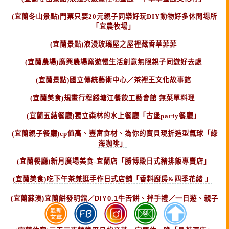
(宜蘭冬山景點)門票只要20元親子同樂好玩DIY動物好多休閒場所
「宜農牧場」
(宜蘭景點)浪漫玻璃屋之屋裡藏香草菲菲
(宜蘭農場)廣興農場窯遊慢生活創意無限親子同遊好去處
(宜蘭景點)國立傳統藝術中心／茶裡王文化故事館
(宜蘭美食)規畫行程錢塘江餐飲工藝會館 無菜單料理
(宜蘭五結餐廳)獨立森林的水上餐廳「古堡party餐廳」
(宜蘭親子餐廳)cp值高、豐富食材、為你的寶貝現折造型氣球「綠
海咖啡」
(宜蘭餐廳)新月廣場美食-宜蘭店「勝博殿日式豬排飯專賣店」
(宜蘭美食)吃下午茶兼逛手作日式店舖「香料廚房&四季花緒 」
(宜蘭蘇澳)宜蘭餅發明舘／DIY0.1牛舌餅、拌手禮／一日遊、親子
遊