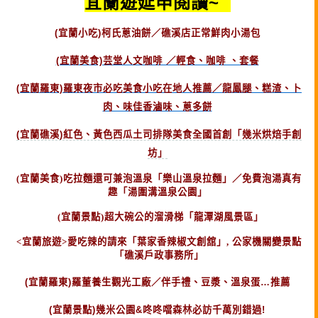
宜蘭遊延申閱讀~
(宜蘭小吃)柯氏蔥油餅／礁溪店正常鮮肉小湯包
(宜蘭美食)芸堂人文咖啡 ／輕食、咖啡 、套餐
(宜蘭羅東)羅東夜市必吃美食小吃在地人推薦／龍鳳腿、糕渣、卜
肉、味佳香滷味、蔥多餅
(宜蘭礁溪)紅色、黃色西瓜土司排隊美食全國首創「幾米烘焙手創
坊」
(宜蘭美食)吃拉麵還可兼泡溫泉「樂山溫泉拉麵」／免費泡湯真有
趣「湯圍溝溫泉公園」
(宜蘭景點)超大碗公的溜滑梯「龍潭湖風景區」
<宜蘭旅遊>愛吃辣的請來「葉家香辣椒文創舘」, 公家機關變景點
「礁溪戶政事務所」
(宜蘭羅東)羅董養生觀光工廠／伴手禮、豆漿、溫泉蛋…推薦
(宜蘭景點)幾米公園&咚咚噹森林必訪千萬別錯過!