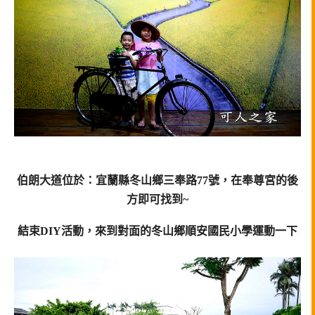
伯朗大道位於：宜蘭縣冬山鄉三奉路77號，在奉尊宮的後
方即可找到~
結束DIY活動，來到對面的冬山鄉順安國民小學運動一下