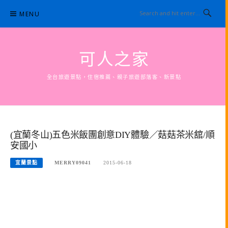
Skip
MENU
to
content
可人之家
全台旅遊景點，住宿推薦、親子旅遊部落客、新景點
(宜蘭冬山)五色米飯團創意DIY體驗／菇菇茶米舘/順
安國小
宜蘭景點
MERRY09041
2015-06-18