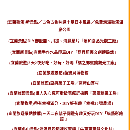
(宜蘭礁溪)新景點／古色古香味道十足日本風呂／免費泡湯礁溪溫
泉公園
(宜蘭景點)DIY御飯團、川燙、海鮮壓片「溪和食品光觀工廠」
(宜蘭新景點)有趣手作水晶印章DIY「莎貝莉娜文創體驗舘」
(宜蘭旅遊)3天2夜好吃、好玩、好喝「橘之鄉蜜餞觀光工廠」
(宜蘭旅遊景點)菌寶貝博物舘
(宜蘭旅遊)亞典菓子工場／窯烤山寨村
(宜蘭旅遊景點)讓人失心瘋可愛破表瘋逛採購「菓風糖果工房」
(宜蘭牧場)帶有幸福滿分、DIY好有趣「幸福20號農場」
(宜蘭旅遊景點推薦)三天二夜親子同遊有趣又好玩DIY「蜡藝彩繪
舘 」
(宜蘭冬山景點)浪漫貝殼屋裡吃蜜餞「牛車車蜜餞文化村」