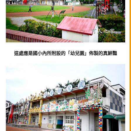
這處應是國小內所附設的「幼兒園」佈製的真鮮豔