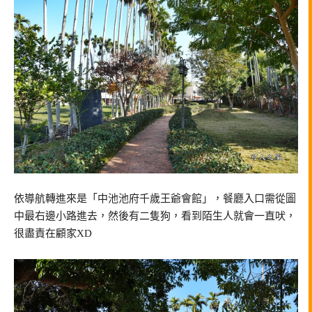
依導航轉進來是「中池池府千歲王爺會館」，餐廳入口需從圖
中最右邊小路進去，然後有二隻狗，看到陌生人就會一直吠，
很盡責在顧家XD