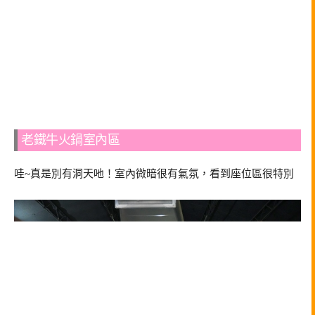
老鐵牛火鍋室內區
哇~真是別有洞天吔！室內微暗很有氣氛，看到座位區很特別