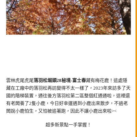
雲林虎尾虎尾
落羽松堀頭28秘境-富士春
藏有梅花鹿！這處隱
藏在工廠中的落羽松再訪變得不太一樣了，2023年來訪多了天
國的階梯裝置，通往後方落羽松第二區整個紅通通啦，這裡還
有老闆養了2隻小鹿，今日好幸運遇到小鹿出來散步，不過老
闆說小鹿怕生，又怕被追著跑，因此不讓小鹿出來啦><
超多新景點一手掌握！