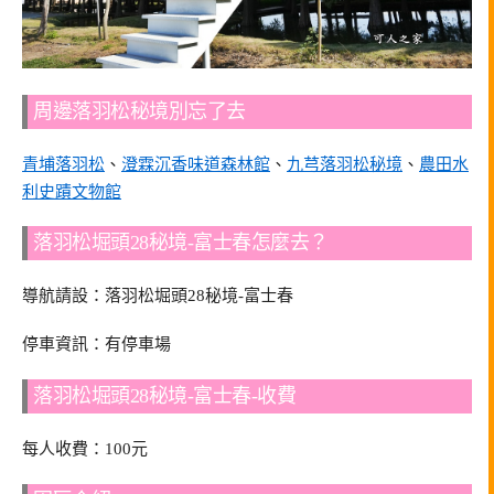
周邊落羽松秘境別忘了去
青埔落羽松
、
澄霖沉香味道森林館
、
九芎落羽松秘境
、
農田水
利史蹟文物館
落羽松堀頭28秘境-富士春怎麼去？
導航請設：落羽松堀頭28秘境-富士春
停車資訊：有停車場
落羽松堀頭28秘境-富士春-收費
每人收費：100元