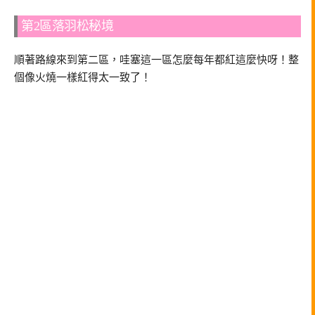
第2區落羽松秘境
順著路線來到第二區，哇塞這一區怎麼每年都紅這麼快呀！整
個像火燒一樣紅得太一致了！