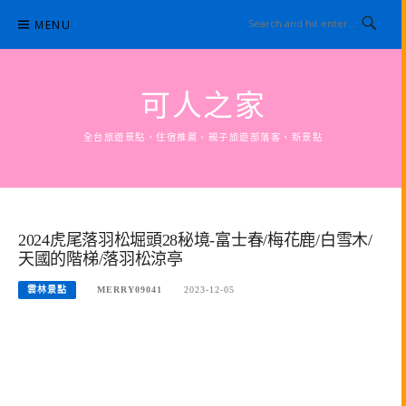
Skip
MENU
to
content
可人之家
全台旅遊景點，住宿推薦、親子旅遊部落客、新景點
2024虎尾落羽松堀頭28秘境-富士春/梅花鹿/白雪木/
天國的階梯/落羽松涼亭
雲林景點
MERRY09041
2023-12-05