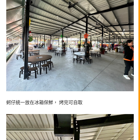
蚵仔統一放在冰箱保鮮， 烤完可自取