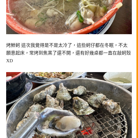
烤鮮蚵 這次我覺得是不是太冷了，這些蚵仔都在冬眠，不太
願意起床，常烤到焦黑了還不開，還有好幾桌都一直在敲蚵殼
XD