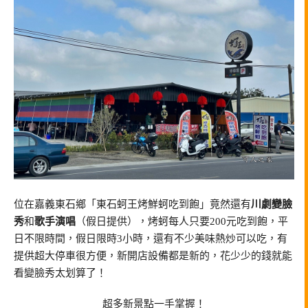
位在嘉義東石鄉「東石蚵王烤鮮蚵吃到飽」竟然還有
川劇變臉
秀
和
歌手演唱
（假日提供），烤蚵每人只要200元吃到飽，平
日不限時間，假日限時3小時，還有不少美味熱炒可以吃，有
提供超大停車很方便，新開店設備都是新的，花少少的錢就能
看變臉秀太划算了！
超多新景點一手掌握！