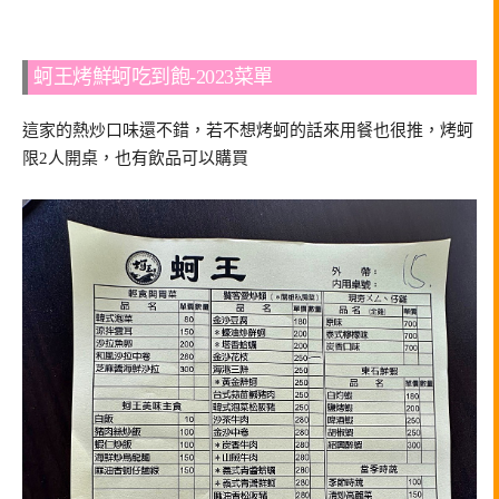
蚵王烤鮮蚵吃到飽-2023菜單
這家的熱炒口味還不錯，若不想烤蚵的話來用餐也很推，烤蚵
限2人開桌，也有飲品可以購買