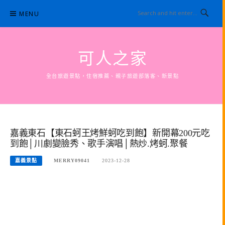
Skip
MENU
to
content
可人之家
全台旅遊景點，住宿推薦、親子旅遊部落客、新景點
嘉義東石【東石蚵王烤鮮蚵吃到飽】新開幕200元吃
到飽│川劇變臉秀、歌手演唱│熱炒.烤蚵.聚餐
嘉義景點
MERRY09041
2023-12-28