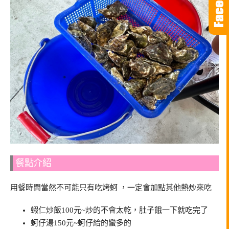
餐點介紹
用餐時間當然不可能只有吃烤蚵 ，一定會加點其他熱炒來吃
蝦仁炒飯100元~炒的不會太乾，肚子餓一下就吃完了
蚵仔湯150元~蚵仔給的蠻多的