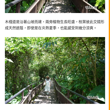
木棧道是沿著山坡而建，兩旁植物生長旺盛，枝葉彼此交錯形
成天然遮蔭，即使是在炎熱夏季，也能感受到幾分涼爽。