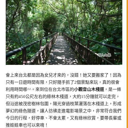
會上來台北都是因為女兒才來的，沒錯！她又要搬家了！因為
只有一日遊時間有限，只好隨手抓了2個景點來玩，真的很會
利用時間哪^^。來到位在台北市區的
小觀音山木棧道
，是一條
只有約450公尺左右的綠林木棧道，大約15分鐘就可以走完，
但沿途被茂密樹林包圍，陽光穿過枝葉灑落在木棧道上，形成
夢幻的綠色隧道，讓人彷彿走進電影場景之中，非常符合我們
今日的行程，好停車、不會太累，又有綠林欣賞，要帶長輩或
推娃娃車也可以來唷！