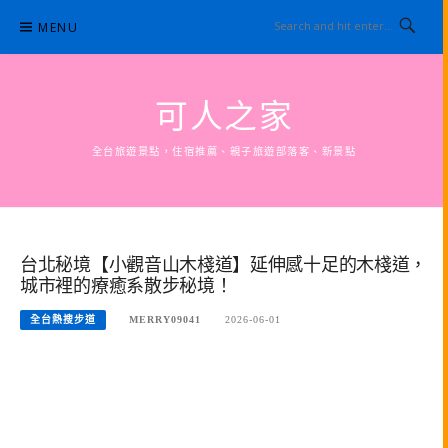
Skip
MENU
to
content
可人之家
全台旅遊景點，住宿推薦、親子旅遊部落客、新景點
台北秘境【小觀音山木棧道】延伸感十足的木棧道，
城市裡的療癒系散步秘境！
全台熱搜步道
MERRY09041
2026-06-01