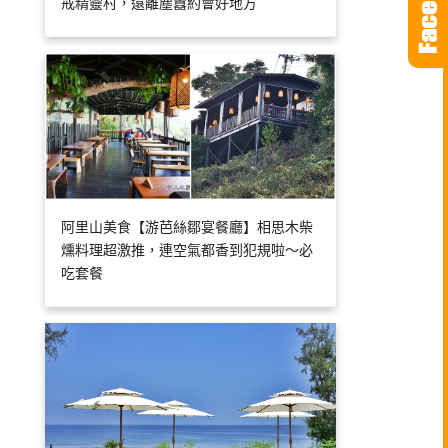
戒精靈村，遠離塵囂約會好地方
阿里山美食【游芭絲鄒宴餐廳】相思木柴
燻料理超激推，連空氣都香到犯規啦～必
吃套餐