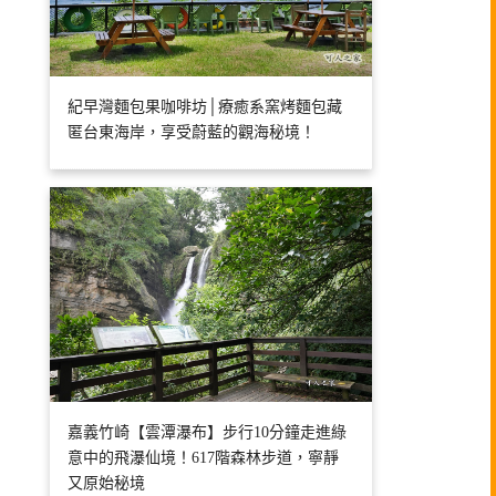
紀早灣麵包果咖啡坊│療癒系窯烤麵包藏
匿台東海岸，享受蔚藍的觀海秘境！
嘉義竹崎【雲潭瀑布】步行10分鐘走進綠
意中的飛瀑仙境！617階森林步道，寧靜
又原始秘境