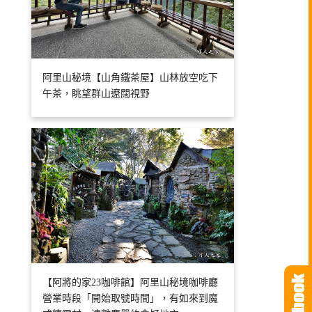
阿里山秘境【山角鐵茶屋】山林放空吃下
午茶，眺望群山遼闊視野
【阿將的家23咖啡館】阿里山秘境咖啡廳
營業時段「開始取號時間」，有如來到魔