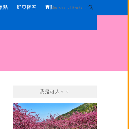
景點
屏東恆春
宜蘭景點
我是可人。。