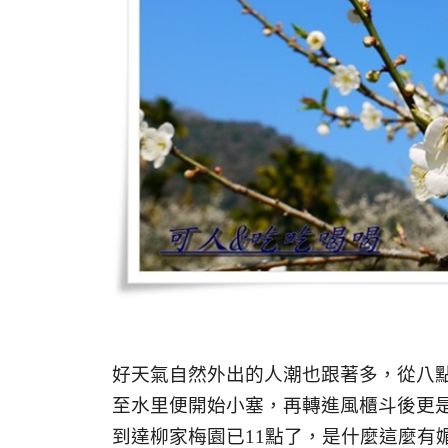
好天氣自然外出的人潮也跟著多，從八
至水里便開始小塞，再轉進風櫃斗後更
到達柳家梅園已11點了，是什麼這麼有