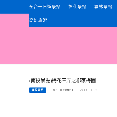
Skip
全台一日遊景點
彰化景點
雲林景點
to
content
高雄旅遊
(南投景點)梅花三弄之柳家梅園
MERRY09041
2014-01-06
南投景點