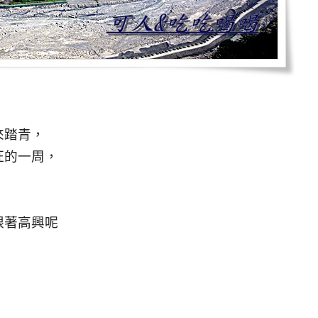
來踏青，
旺的一周，
跟著高興呢
，