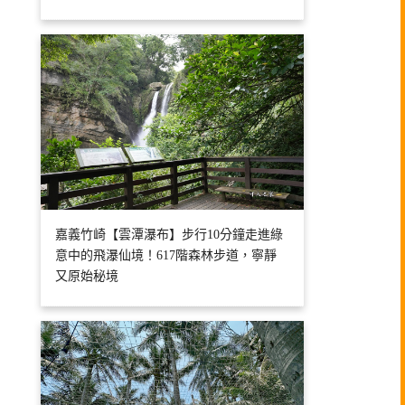
嘉義竹崎【雲潭瀑布】步行10分鐘走進綠
意中的飛瀑仙境！617階森林步道，寧靜
又原始秘境