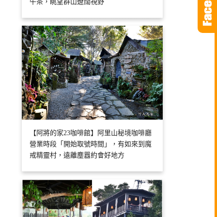
午茶，眺望群山遼闊視野
【阿將的家23咖啡館】阿里山秘境咖啡廳
營業時段「開始取號時間」，有如來到魔
戒精靈村，遠離塵囂約會好地方