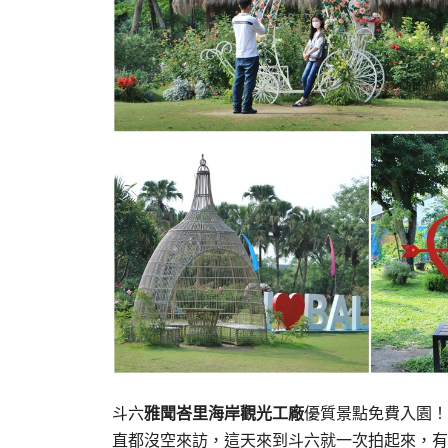
斗六
雅聞峇里海岸觀光工廠
優質景點免費入園！
直都沒空來訪，這天來到斗六就一次拍起來，有