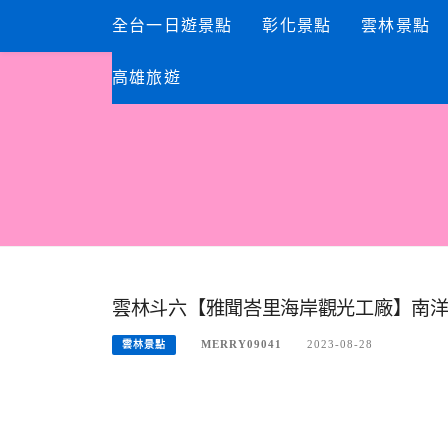
Skip
全台一日遊景點
彰化景點
雲林景點
to
content
高雄旅遊
雲林斗六【雅聞峇里海岸觀光工廠】南
MERRY09041
2023-08-28
雲林景點