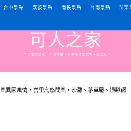
台中景點
嘉義景點
南投景點
台南景點
苗栗
可人之家
全台旅遊景點，住宿推薦、親子旅遊部落客、新景點
洋風異國風情，峇里島悠閒風，沙灘、茅草屋、盪鞦韆