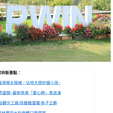
雲林新景點：
溜滑梯太吸晴，佔地大很好遛小孩~
節盛開~最新造景「愛心樹」真浪漫
點觀光工廠/逗趣雞蛋牆/兔子公爵