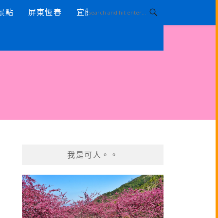
景點
屏東恆春
宜蘭景點
我是可人。。