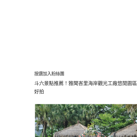
按讚加入粉絲團
斗六景點推薦！雅聞峇里海岸觀光工廠悠閒園區
好拍