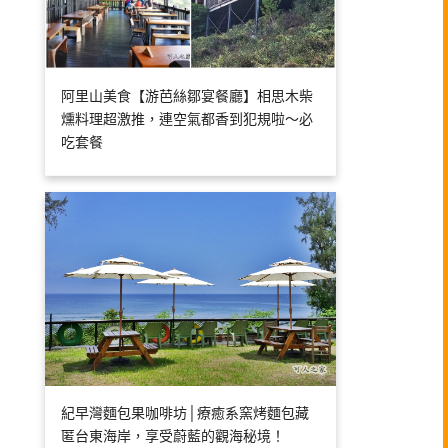
阿里山美食【游芭絲鄒宴餐廳】相思木柴
燻料理超激推，連空氣都香到犯規啦～必
吃套餐
紀早灣麵包果咖啡坊│療癒系窯烤麵包藏
匿台東海岸，享受蔚藍的觀海秘境！