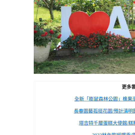
更多
全新「膨鼠森林公園」橡果
長春園藝孤挺花園/預計清明
塔吉特千層蛋糕大使館/糕