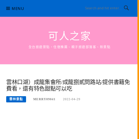
Skip
MENU
to
content
可人之家
全台旅遊景點，住宿推薦、親子旅遊部落客、新景點
雲林口湖）成龍集會所/成龍捌貳問路站/提供書籍免
費看，還有特色甜點可以吃
雲林景點
MERRY09041
2022-04-29