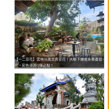
【一二豆花】雲林斗南文青豆花！大樹下療癒系焦香豆
花，彩色湯圓Q彈必點！