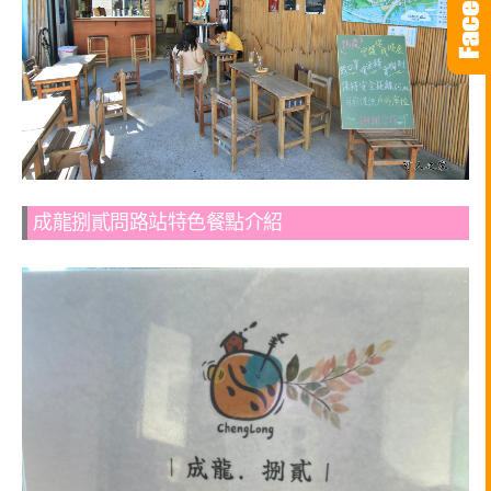
成龍捌貳問路站特色餐點介紹