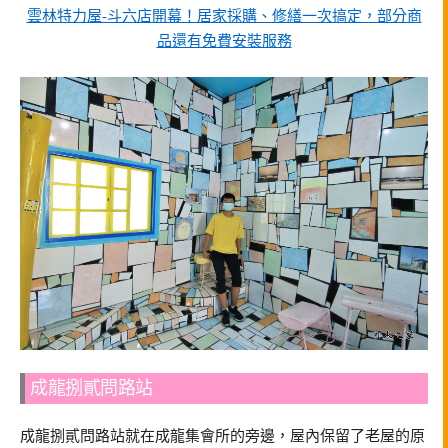
雲林特力屋-斗六店開幕！居家採購、修繕一次搞定，部分商
品還有免費安裝服務
成龍捌貳問路站
成龍捌貳問路站就在成龍集會所的旁邊，屋內保留了老屋的原