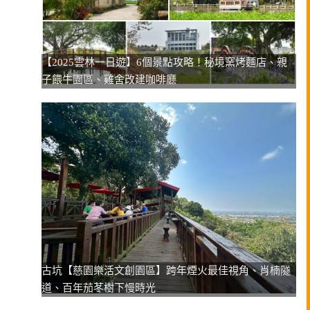
【2025雲林一日遊】6個景點攻略！秘境窯烤麵店、親
子餵牛園區、雞舍改建咖啡廳
古坑【慈園樂活文創園區】跨年煙火最佳視角、肖楠隧
道、百年茄苳樹下慢時光