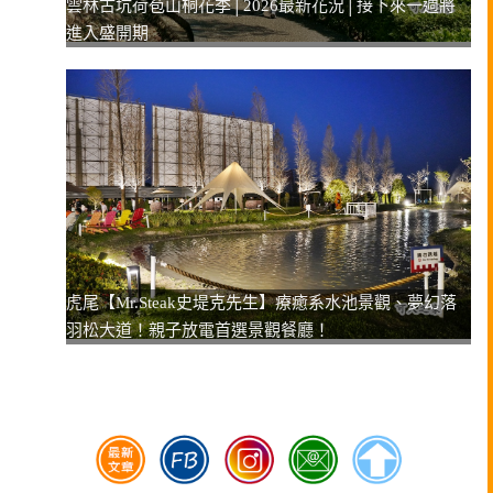
雲林古坑荷苞山桐花季│2026最新花況│接下來一週將
進入盛開期
虎尾【Mr.Steak史堤克先生】療癒系水池景觀、夢幻落
羽松大道！親子放電首選景觀餐廳！