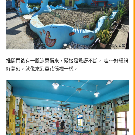
推開門後有一股涼意衝來，
緊接是驚訝不斷，
哇~~好繽紛
好夢幻，
就像來到萬花筒裡一樣，