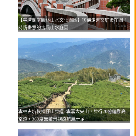
【寧濟御庭園林山水文化園區】彷彿走進宮庭後花園！
詩情畫意的古風山水庭園
雲林古坑後棟仔山步道~雲嘉大尖山，步行20分鐘登高
望遠，360度無敵景觀療癒感十足！