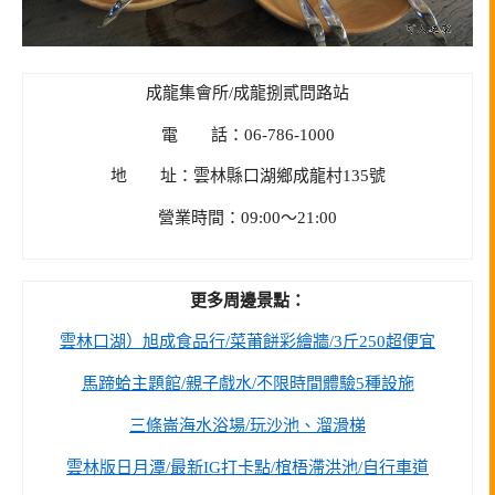
成龍集會所/成龍捌貳問路站
電 話：06-786-1000
地 址：雲林縣口湖鄉成龍村135號
營業時間：09:00～21:00
更多周邊景點：
雲林口湖）旭成食品行/菜莆餅彩繪牆/3斤250超便宜
馬蹄蛤主題館/親子戲水/不限時間體驗5種設施
三條崙海水浴場/玩沙池、溜滑梯
雲林版日月潭/最新IG打卡點/椬梧滯洪池/自行車道