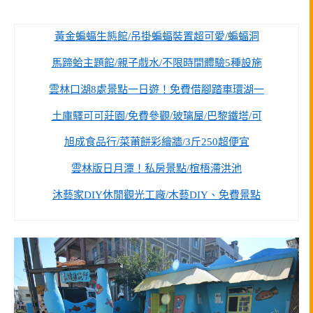
黃金蝙蝠生態館/吊掛蝙蝠裝置超可愛/蝙蝠洞
馬蹄蛤主題館/親子戲水/不限時間體驗5種設施
雲林口湖8處景點一日遊！免費借腳踏車環湖一
土庫驛可可莊園/免費參觀/玻璃屋/巴黎鐵塔/可
旭成食品行/菜莆餅彩繪牆/3斤250超便宜
雲林版日月潭！私房景點/椬梧滯洪池
沐藝家DIY休閒觀光工廠/木藝DIY、免費景點