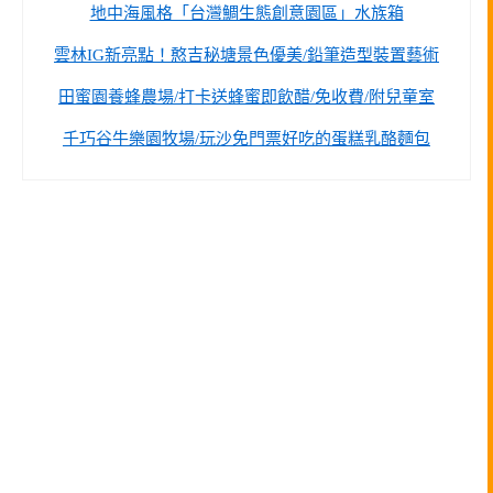
地中海風格「台灣鯛生態創意園區」水族箱
雲林IG新亮點！憨吉秘塘景色優美/鉛筆造型裝置藝術
田蜜園養蜂農場/打卡送蜂蜜即飲醋/免收費/附兒童室
千巧谷牛樂園牧場/玩沙免門票好吃的蛋糕乳酪麵包