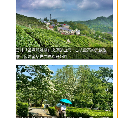
雲林「丞豐咖啡廳」火鍋配山景！古坑最高的景觀餐
廳，俯瞰童話世界校園與茶園