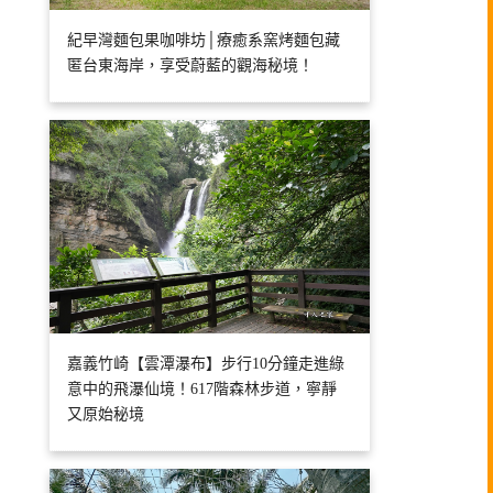
紀早灣麵包果咖啡坊│療癒系窯烤麵包藏
匿台東海岸，享受蔚藍的觀海秘境！
嘉義竹崎【雲潭瀑布】步行10分鐘走進綠
意中的飛瀑仙境！617階森林步道，寧靜
又原始秘境