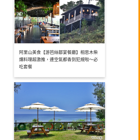
阿里山美食【游芭絲鄒宴餐廳】相思木柴
燻料理超激推，連空氣都香到犯規啦～必
吃套餐