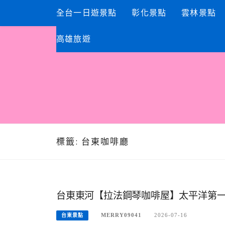
Skip
全台一日遊景點
彰化景點
雲林景點
to
content
高雄旅遊
標籤:
台東咖啡廳
台東東河【拉法鋼琴咖啡屋】太平洋第
MERRY09041
2026-07-16
台東景點