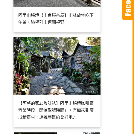
阿里山秘境【山角鐵茶屋】山林放空吃下
午茶，眺望群山遼闊視野
【阿將的家23咖啡館】阿里山秘境咖啡廳
營業時段「開始取號時間」，有如來到魔
戒精靈村，遠離塵囂約會好地方