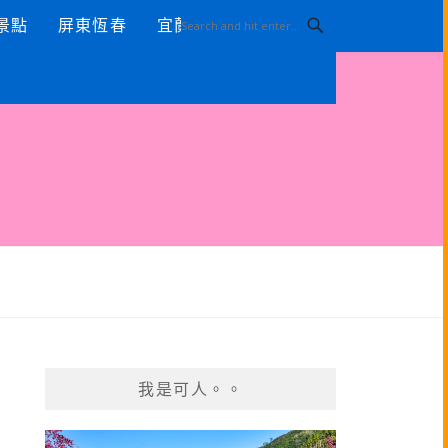
景點
屏東恆春
宜蘭景點
我是可人。。