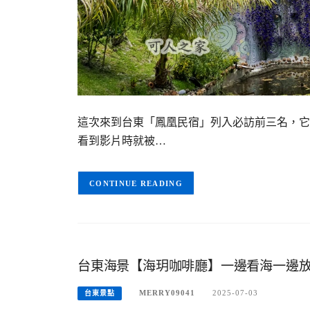
這次來到台東「鳳凰民宿」列入必訪前三名，它
看到影片時就被…
CONTINUE READING
台東海景【海玥咖啡廳】一邊看海一邊放
MERRY09041
2025-07-03
台東景點