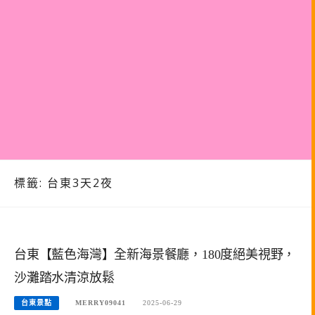
標籤:
台東3天2夜
台東【藍色海灣】全新海景餐廳，180度絕美視野，
沙灘踏水清涼放鬆
台東景點
MERRY09041
2025-06-29