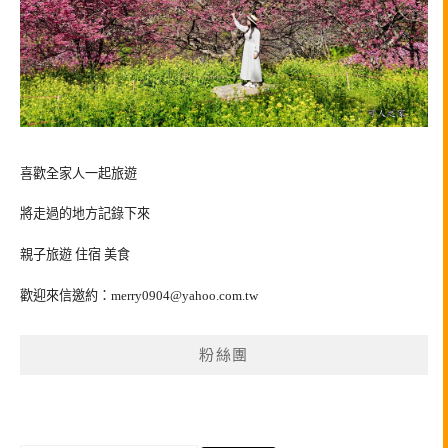
喜歡全家人一起旅遊
將走過的地方記錄下來
親子旅遊 住宿 美食
歡迎來信邀約：
merry0904@yahoo.com.tw
粉絲團