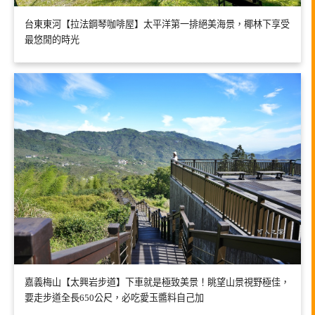
台東東河【拉法鋼琴咖啡屋】太平洋第一排絕美海景，椰林下享受
最悠閒的時光
嘉義梅山【太興岩步道】下車就是極致美景！眺望山景視野極佳，
要走步道全長650公尺，必吃愛玉醬料自己加