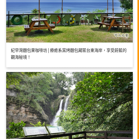
紀早灣麵包果咖啡坊│療癒系窯烤麵包藏匿台東海岸，享受蔚藍的
觀海秘境！