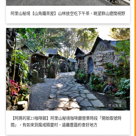
阿里山秘境【山角鐵茶屋】山林放空吃下午茶，眺望群山遼闊視野
【阿將的家23咖啡館】阿里山秘境咖啡廳營業時段「開始取號時
間」，有如來到魔戒精靈村，遠離塵囂約會好地方