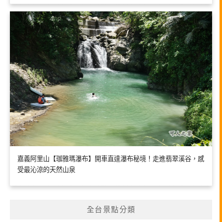
嘉義阿里山【珈雅瑪瀑布】開車直達瀑布秘境！走進翡翠溪谷，感
受最沁涼的天然山泉
全台景點分類