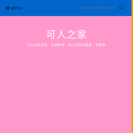
Skip
MENU
to
content
可人之家
全台旅遊景點，住宿推薦、親子旅遊部落客、新景點