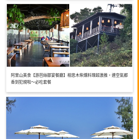
阿里山美食【游芭絲鄒宴餐廳】相思木柴燻料理超激推，連空氣都
香到犯規啦～必吃套餐