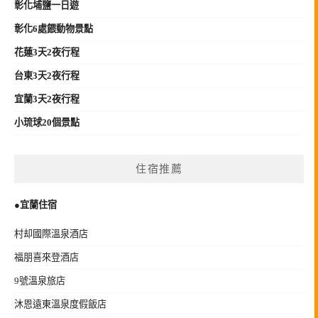
彰化埔鹽一日遊
彰化6處餵動物景點
花蓮3天2夜行程
台東3天2夜行程
宜蘭3天2夜行程
小琉球20個景點
住宿推薦
●宜蘭住宿
村却國際溫泉酒店
福朋喜來登酒店
9號溫泉旅店
沐恩遠東溫泉度假飯店