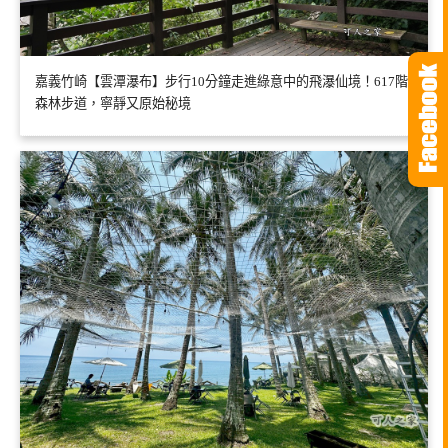
嘉義竹崎【雲潭瀑布】步行10分鐘走進綠意中的飛瀑仙境！617階
森林步道，寧靜又原始秘境