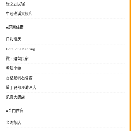
綠之庭民宿
中冠礁溪大飯店
●
屏東住宿
日和灣居
Hotel dùa Kenting
微。逗留民宿
希臘小鎮
香格船帆石會館
墾丁夏都沙灘酒店
凱撤大飯店
●金門住宿
金湖飯店