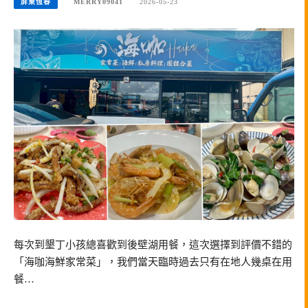
屏東恆春
MERRY09041
2026-05-23
每次到墾丁小孩總喜歡到後壁湖用餐，這次選擇到評價不錯的
「海咖海鮮家常菜」，我們當天臨時過去只有在地人幾桌在用
餐…