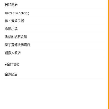
日和灣居
Hotel dùa Kenting
微。逗留民宿
希臘小鎮
香格船帆石會館
墾丁夏都沙灘酒店
凱撤大飯店
●金門住宿
金湖飯店