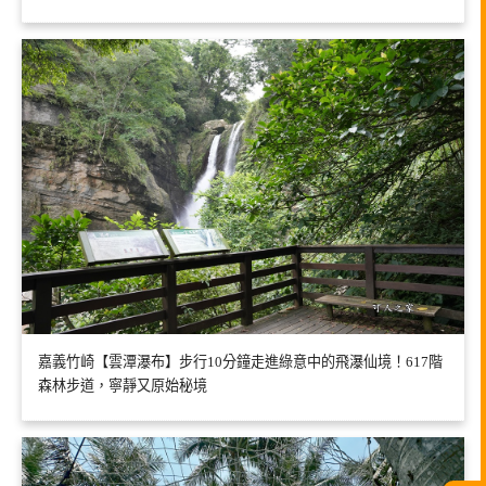
嘉義竹崎【雲潭瀑布】步行10分鐘走進綠意中的飛瀑仙境！617階
森林步道，寧靜又原始秘境