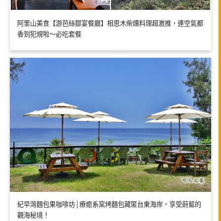
阿里山美食【游芭絲鄒宴餐廳】相思木柴燻料理超激推，連空氣都
香到犯規啦～必吃套餐
紀早灣麵包果咖啡坊│療癒系窯烤麵包藏匿台東海岸，享受蔚藍的
觀海秘境！