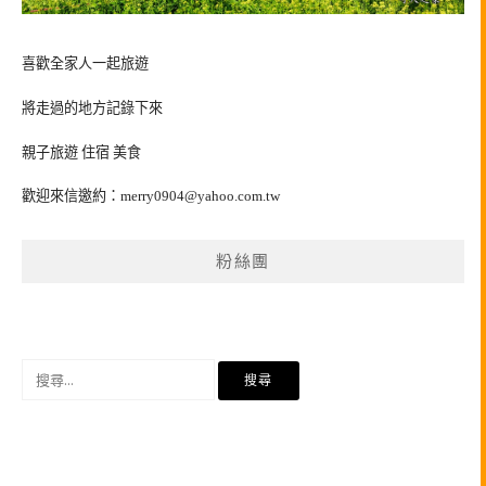
喜歡全家人一起旅遊
將走過的地方記錄下來
親子旅遊 住宿 美食
歡迎來信邀約：
merry0904@yahoo.com.tw
粉絲團
搜
尋
關
鍵
字: