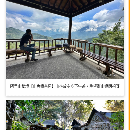
阿里山秘境【山角鐵茶屋】山林放空吃下午茶，眺望群山遼闊視野