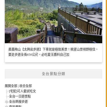
嘉義梅山【太興岩步道】下車就是極致美景！眺望山景視野極佳，
要走步道全長650公尺，必吃愛玉醬料自己加
全台景點分類
展開全部
|
收合全部
[宅配]可人愛試吃文
全台一日遊景點
全台熱搜步道
南投景點