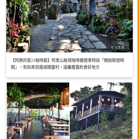
【阿將的家23咖啡館】阿里山秘境咖啡廳營業時段「開始取號時
間」，有如來到魔戒精靈村，遠離塵囂約會好地方