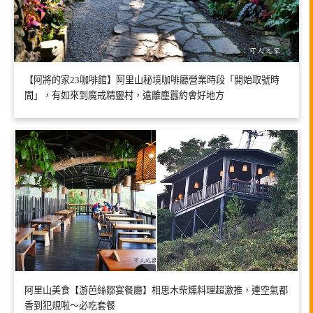
【阿將的家23咖啡館】阿里山秘境咖啡廳營業時段「開始取號時
間」，有如來到魔戒精靈村，遠離塵囂約會好地方
阿里山美食【游芭絲鄒宴餐廳】相思木柴燻料理超激推，連空氣都
香到犯規啦～必吃套餐