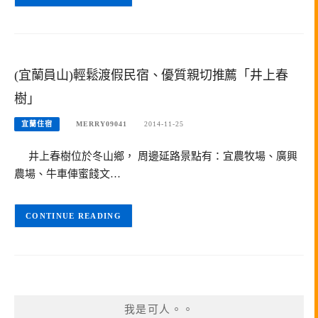
(宜蘭員山)輕鬆渡假民宿、優質親切推薦「井上春
樹」
宜蘭住宿
MERRY09041
2014-11-25
井上春樹位於冬山鄉， 周邊延路景點有：宜農牧場、廣興
農場、牛車俥蜜餞文…
CONTINUE READING
我是可人。。