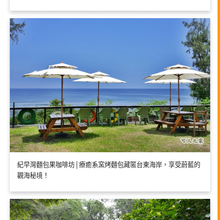
紀早灣麵包果咖啡坊│療癒系窯烤麵包藏匿台東海岸，享受蔚藍的
觀海秘境！