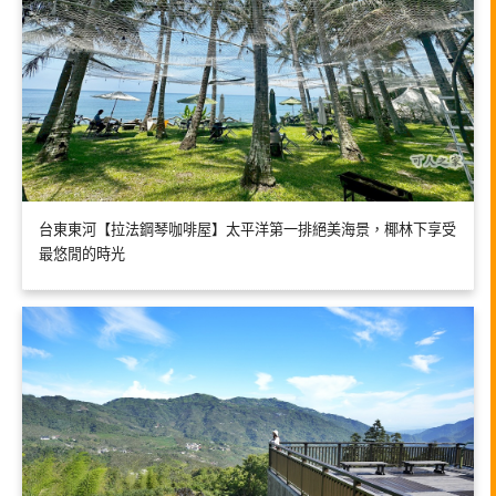
台東東河【拉法鋼琴咖啡屋】太平洋第一排絕美海景，椰林下享受
最悠閒的時光