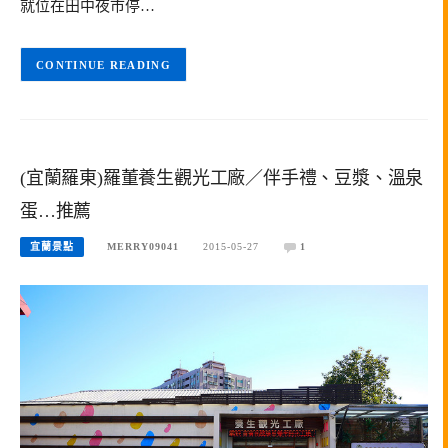
就位在田中夜市停…
CONTINUE READING
(宜蘭羅東)羅董養生觀光工廠／伴手禮、豆漿、溫泉
蛋…推薦
宜蘭景點
MERRY09041
2015-05-27
1