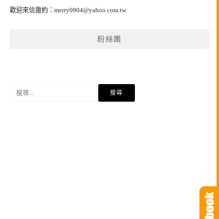
歡迎來信邀約：
merry0904@yahoo.com.tw
粉絲團
搜
尋
關
鍵
字: