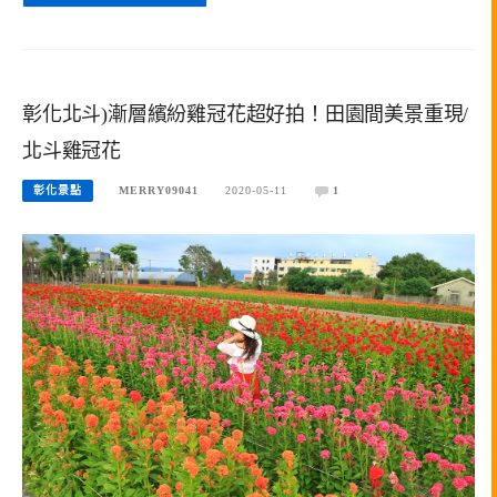
彰化北斗)漸層繽紛雞冠花超好拍！田園間美景重現/
北斗雞冠花
彰化景點
MERRY09041
2020-05-11
1