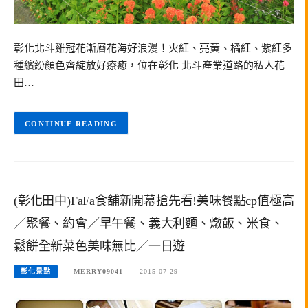
彰化北斗雞冠花漸層花海好浪漫！火紅、亮黃、橘紅、紫紅多
種繽紛顏色齊綻放好療癒，位在彰化 北斗產業道路的私人花
田…
CONTINUE READING
(彰化田中)FaFa食舖新開幕搶先看!美味餐點cp值極高
／聚餐、約會／早午餐、義大利麵、燉飯、米食、
鬆餅全新菜色美味無比／一日遊
彰化景點
MERRY09041
2015-07-29