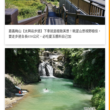
嘉義梅山【太興岩步道】下車就是極致美景！眺望山景視野極佳，
要走步道全長650公尺，必吃愛玉醬料自己加