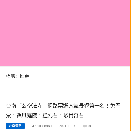
標籤:
推薦
台南「玄空法寺」網路票選人氣景觀第一名！免門
票，禪風庭院，鐘乳石，珍貴奇石
台南景點
MERRY09041
2024-11-18
20