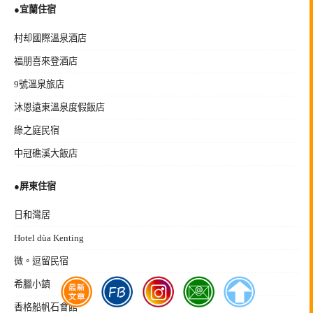
●宜蘭住宿
村却國際溫泉酒店
福朋喜來登酒店
9號溫泉旅店
沐恩遠東溫泉度假飯店
綠之庭民宿
中冠礁溪大飯店
●
屏東住宿
日和灣居
Hotel dùa Kenting
微。逗留民宿
希臘小鎮
香格船帆石會館