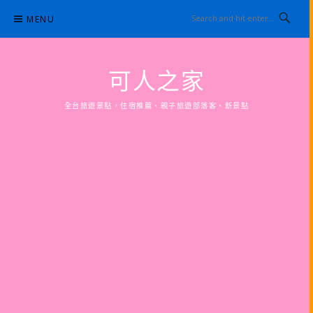
Skip
MENU
to
content
可人之家
全台旅遊景點，住宿推薦、親子旅遊部落客、新景點