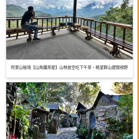
阿里山秘境【山角鐵茶屋】山林放空吃下午茶，眺望群山遼闊視野