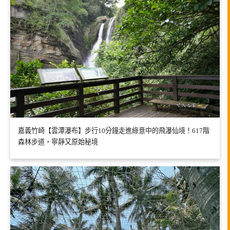
嘉義竹崎【雲潭瀑布】步行10分鐘走進綠意中的飛瀑仙境！617階
森林步道，寧靜又原始秘境