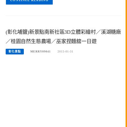
CONTINUE READING
(彰化埔鹽)新景點南新社區3D立體彩繪村／溪湖糖廠
／桂園自然生態農場／巫家捏麵舘一日遊
彰化景點
MERRY09041
2015-01-31