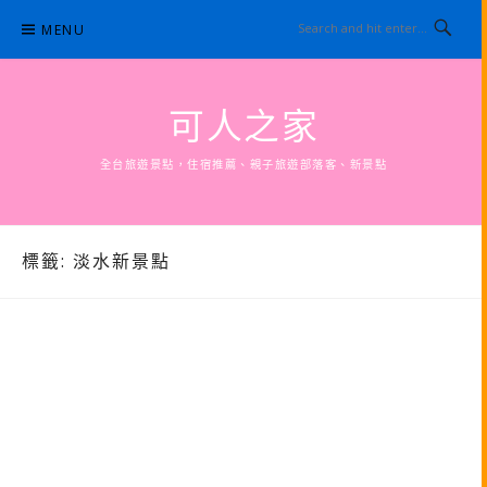
Skip
MENU
to
content
可人之家
全台旅遊景點，住宿推薦、親子旅遊部落客、新景點
標籤:
淡水新景點