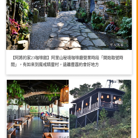
【阿將的家23咖啡館】阿里山秘境咖啡廳營業時段「開始取號時
間」，有如來到魔戒精靈村，遠離塵囂約會好地方