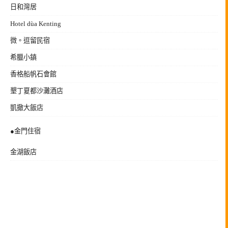
日和灣居
Hotel dùa Kenting
微。逗留民宿
希臘小鎮
香格船帆石會館
墾丁夏都沙灘酒店
凱撤大飯店
●金門住宿
金湖飯店