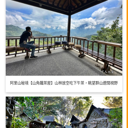
阿里山秘境【山角鐵茶屋】山林放空吃下午茶，眺望群山遼闊視野