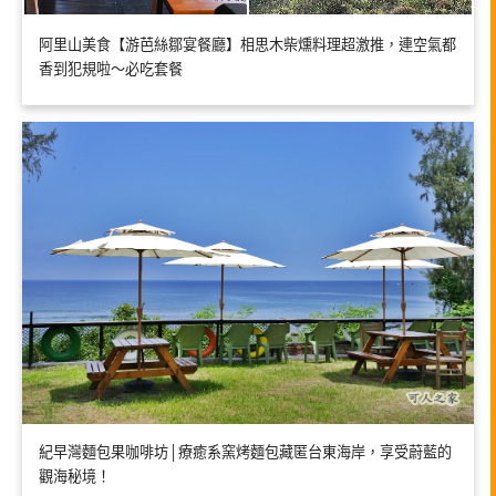
阿里山美食【游芭絲鄒宴餐廳】相思木柴燻料理超激推，連空氣都
香到犯規啦～必吃套餐
紀早灣麵包果咖啡坊│療癒系窯烤麵包藏匿台東海岸，享受蔚藍的
觀海秘境！