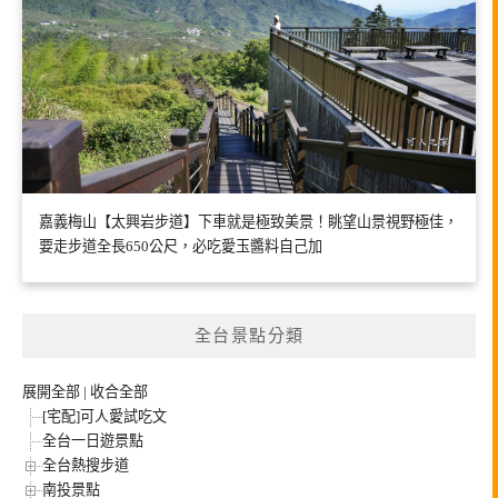
嘉義梅山【太興岩步道】下車就是極致美景！眺望山景視野極佳，
要走步道全長650公尺，必吃愛玉醬料自己加
全台景點分類
展開全部
|
收合全部
[宅配]可人愛試吃文
全台一日遊景點
全台熱搜步道
南投景點