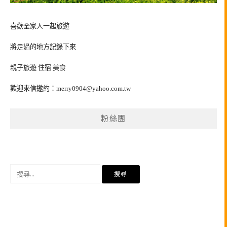
喜歡全家人一起旅遊
將走過的地方記錄下來
親子旅遊 住宿 美食
歡迎來信邀約：
merry0904@yahoo.com.tw
粉絲團
搜
尋
關
鍵
字: