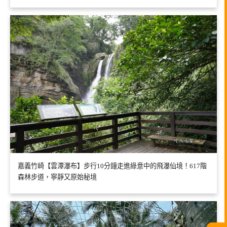
嘉義竹崎【雲潭瀑布】步行10分鐘走進綠意中的飛瀑仙境！617階
森林步道，寧靜又原始秘境