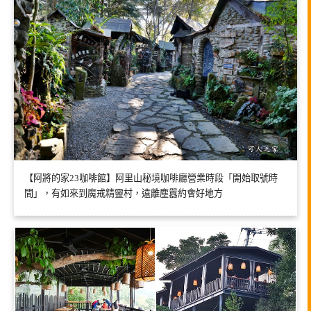
【阿將的家23咖啡館】阿里山秘境咖啡廳營業時段「開始取號時
間」，有如來到魔戒精靈村，遠離塵囂約會好地方