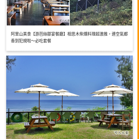
阿里山美食【游芭絲鄒宴餐廳】相思木柴燻料理超激推，連空氣都
香到犯規啦～必吃套餐