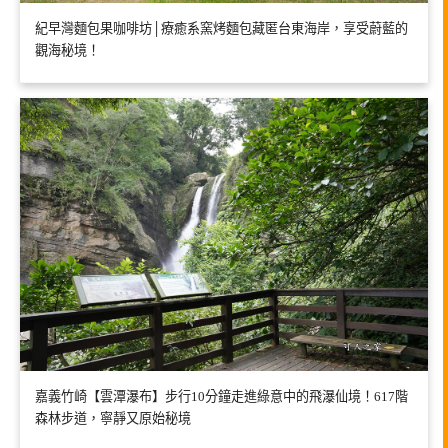
紀早灣麵包果咖啡坊│療癒系窯烤麵包藏匿台東海岸，享受蔚藍的
觀海秘境！
嘉義竹崎【雲潭瀑布】步行10分鐘走進綠意中的飛瀑仙境！617階
森林步道，寧靜又原始秘境