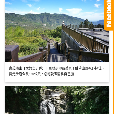
嘉義梅山【太興岩步道】下車就是極致美景！眺望山景視野極佳，
要走步道全長650公尺，必吃愛玉醬料自己加