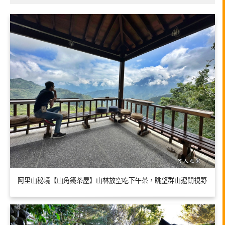
阿里山秘境【山角鐵茶屋】山林放空吃下午茶，眺望群山遼闊視野