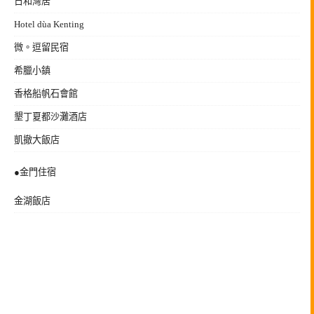
日和灣居
Hotel dùa Kenting
微。逗留民宿
希臘小鎮
香格船帆石會館
墾丁夏都沙灘酒店
凱撤大飯店
●金門住宿
金湖飯店