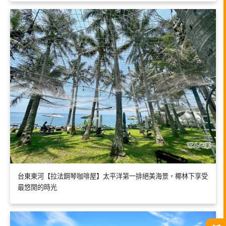
台東東河【拉法鋼琴咖啡屋】太平洋第一排絕美海景，椰林下享受
最悠閒的時光