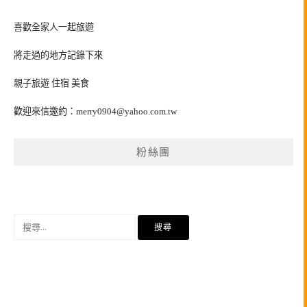
喜歡全家人一起旅遊
將走過的地方記錄下來
親子旅遊 住宿 美食
歡迎來信邀約：
merry0904@yahoo.com.tw
粉絲團
搜
尋
關
鍵
字: