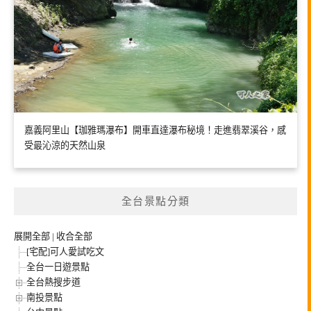
嘉義阿里山【珈雅瑪瀑布】開車直達瀑布秘境！走進翡翠溪谷，感
受最沁涼的天然山泉
全台景點分類
展開全部
|
收合全部
[宅配]可人愛試吃文
全台一日遊景點
全台熱搜步道
南投景點