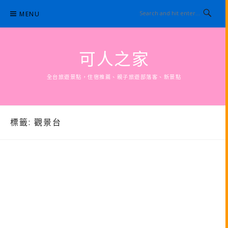
Skip
MENU
to
content
可人之家
全台旅遊景點，住宿推薦、親子旅遊部落客、新景點
標籤:
觀景台