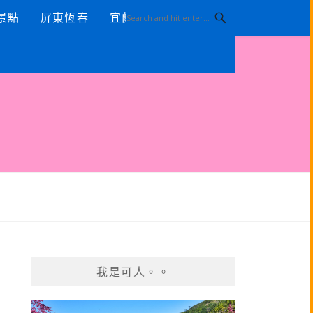
景點
屏東恆春
宜蘭景點
我是可人。。