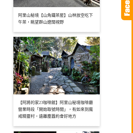
阿里山秘境【山角鐵茶屋】山林放空吃下
午茶，眺望群山遼闊視野
【阿將的家23咖啡館】阿里山秘境咖啡廳
營業時段「開始取號時間」，有如來到魔
戒精靈村，遠離塵囂約會好地方