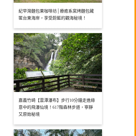
紀早灣麵包果咖啡坊│療癒系窯烤麵包藏
匿台東海岸，享受蔚藍的觀海秘境！
嘉義竹崎【雲潭瀑布】步行10分鐘走進綠
意中的飛瀑仙境！617階森林步道，寧靜
又原始秘境