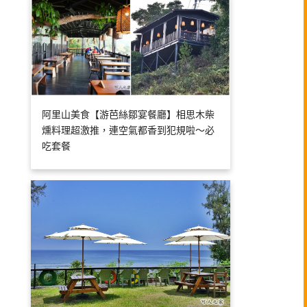
阿里山美食【游芭絲鄒宴餐廳】相思木柴
燻料理超激推，連空氣都香到犯規啦～必
吃套餐