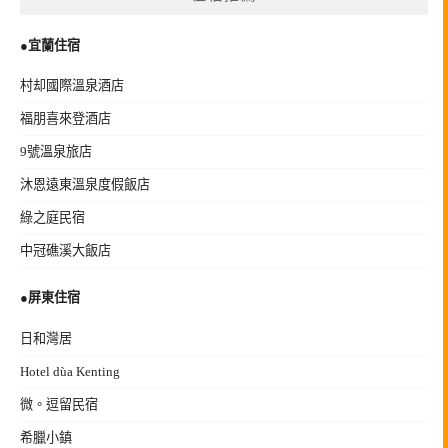
●宜蘭住宿
村却國際溫泉酒店
福朋喜來登酒店
9號溫泉旅店
沐恩遠東溫泉度假飯店
綠之庭民宿
中冠礁溪大飯店
●
屏東住宿
日和灣居
Hotel dùa Kenting
微。逗留民宿
希臘小鎮