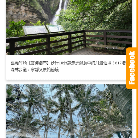
嘉義竹崎【雲潭瀑布】步行10分鐘走進綠意中的飛瀑仙境！617階
森林步道，寧靜又原始秘境