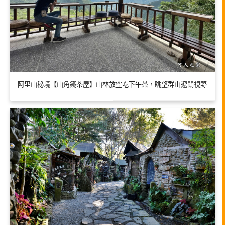
阿里山秘境【山角鐵茶屋】山林放空吃下午茶，眺望群山遼闊視野