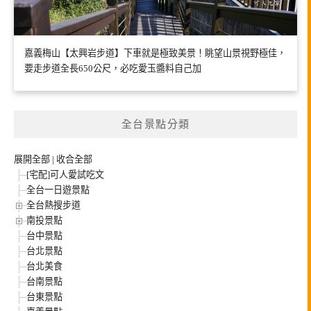
嘉義梅山【太興岩步道】下車就是極致美景！眺望山景視野極佳，
要走步道全長650公尺，必吃愛玉醬料自己加
全台景點分類
展開全部
|
收合全部
[宅配]可人愛試吃文
全台一日遊景點
全台熱搜步道
南投景點
台中景點
台北景點
台北美食
台南景點
台東景點