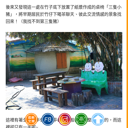
後來又發現這一處在竹子底下放置了紙漿作成的桌椅「三隻小
豬」，將早期居民於竹仔下喝茶聊天、彼此交流情感的景象找
回來！（我找不到第三隻豬）
這裡有著全台沒半個的古亭畚，一般都是一整顆完整的，而這
裡卻只有一半呢~