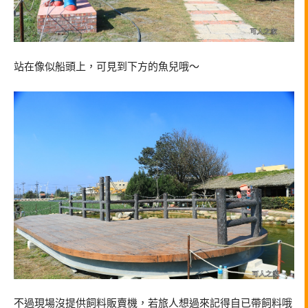
站在像似船頭上，可見到下方的魚兒哦～
不過現場沒提供飼料販賣機，若旅人想過來記得自已帶飼料哦