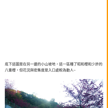
底下這圖是在另一邊的小山坡地，這一區種了昭和櫻和少許的
八重櫻，但花況與密集度是入口處較為動人~