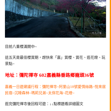
目前八重櫻滿開中~
這五天是最佳櫻賞期，趕快來「嘉」賞櫻、賞花、逛花燈、玩
景點~
地址：彌陀禪寺 602嘉義縣番路鄉巃頭36號
嘉義一日遊建議行程：彌陀禪寺~阿里山18號愛情絲路~悅來居
民宿~沉睡森林~瑪莉兄弟~太保花海~花燈~
逛完彌陀禪寺後回程可遊：↓↓點標題看詳細圖文