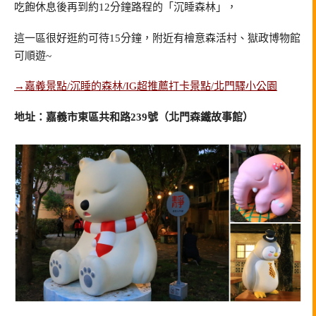
吃飽休息後再到約12分鐘路程的「沉睡森林」，
這一區很好逛約可待15分鐘，附近有檜意森活村、獄政博物館
可順遊~
→嘉義景點/沉睡的森林/IG超推薦打卡景點/北門驛小公園
地址：嘉義市東區共和路239號（北門森鐵故事館）