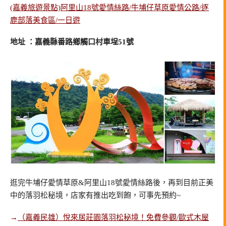
(嘉義旅遊景點)阿里山18號愛情絲路/牛埔仔草原愛情公路/逐
鹿部落美食區/一日遊
地址 ：嘉義縣番路鄉觸口村車埕51號
逛完牛埔仔愛情草原&阿里山18號愛情絲路後，再到目前正美
中的落羽松秘境，店家有推出吃到飽，可事先預約~
→
（嘉義民雄）悅來居莊園落羽松秘境！免費參觀/歐式木屋