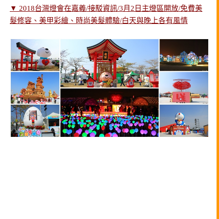
▼ 2018台灣燈會在嘉義/接駁資訊/3月2日主燈區開放/免費美
髮修容、美甲彩繪、時尚美髮體驗/白天與晚上各有風情