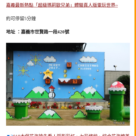
嘉義最新熱點「超級瑪莉歐兄弟」體驗真人版電玩世界~
約可停留5分鐘
地址 ：嘉義市世賢路一段420號