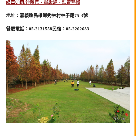
綠草如茵/跳跳馬、盪鞦韆、裝置藝術
地址：嘉義縣民雄鄉秀林村林子尾75-3號
餐廳電話：05-2131558民宿：05-2202633