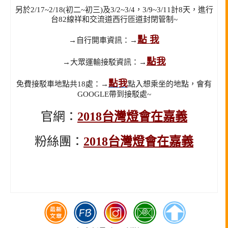
另於2/17~2/18(初二~初三)及3/2~3/4，3/9~3/11計8天，進行
台82線祥和交流道西行匝道封閉管制~
點 我
→自行開車資訊：→
點我
→大眾運輸接駁資訊：→
點我
免費接駁車地點共18處：→
點入想乘坐的地點，會有
GOOGLE帶到接駁處~
官網：
2018台灣燈會在嘉義
粉絲團：
2018台灣燈會在嘉義