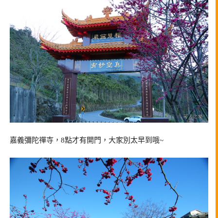
嘉義彌陀禪寺，8點才有開門，大家別太早到哦~