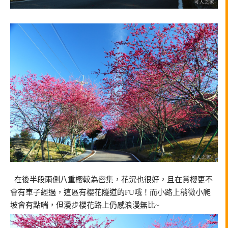
在後半段兩側八重櫻較為密集，花況也很好，且在賞櫻更不
會有車子經過，這區有櫻花隧道的FU哦！而小路上稍微小爬
坡會有點喘，但漫步櫻花路上仍感浪漫無比~