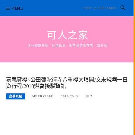
Skip
MENU
to
content
可人之家
全台旅遊景點，住宿推薦、親子旅遊部落客、新景點
嘉義賞櫻~公田彌陀禪寺八重櫻大爆開/文末規劃一日
遊行程/2018燈會接駁資訊
嘉義景點
MERRY09041
2018-02-15
2