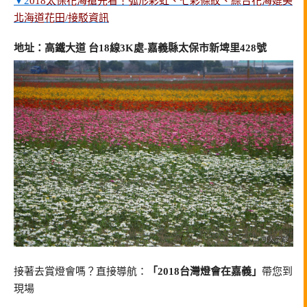
▼2
018太保花海搶先看！弧形彩虹、七彩條紋、綜合花海媲美
北海道花田/接駁資訊
地址：高鐵大道 台18線3K處-嘉義縣太保市新埤里428號
接著去賞燈會嗎？直接導航：
「2018台灣燈會在嘉義」
帶您到
現場