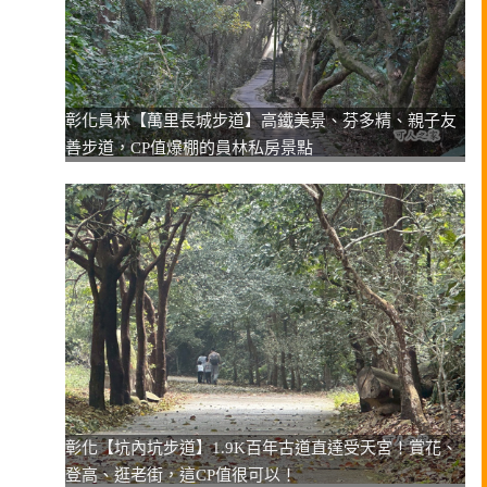
彰化員林【萬里長城步道】高鐵美景、芬多精、親子友
善步道，CP值爆棚的員林私房景點
彰化【坑內坑步道】1.9K百年古道直達受天宮！賞花、
登高、逛老街，這CP值很可以！