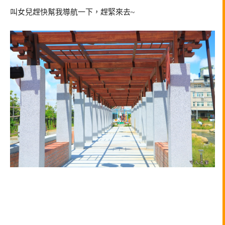
叫女兒趕快幫我導航一下，趕緊來去~