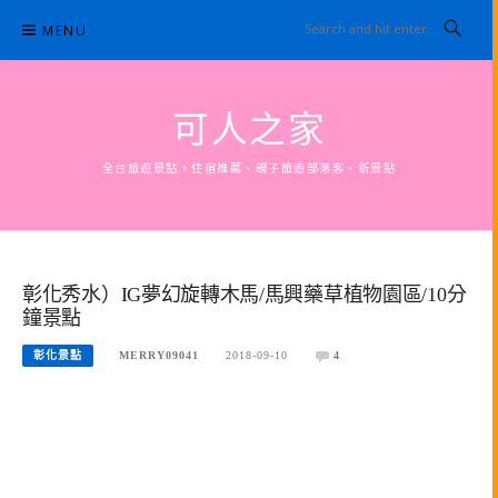
Skip
MENU
to
content
可人之家
全台旅遊景點，住宿推薦、親子旅遊部落客、新景點
彰化秀水）IG夢幻旋轉木馬/馬興藥草植物園區/10分
鐘景點
彰化景點
MERRY09041
2018-09-10
4