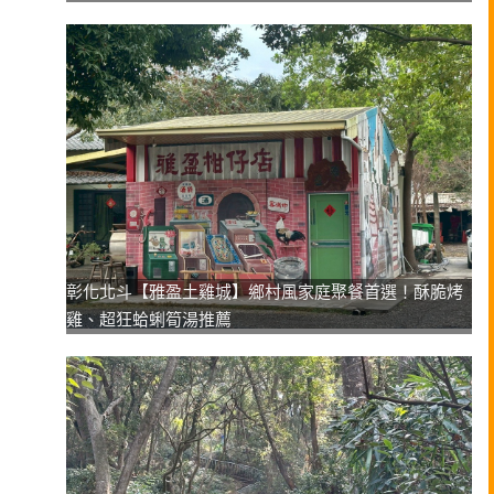
彰化北斗【雅盈土雞城】鄉村風家庭聚餐首選！酥脆烤
雞、超狂蛤蜊筍湯推薦