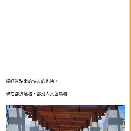
爆紅景點來的快去的也快，
現在都退燒啦，都沒人又包場囉~