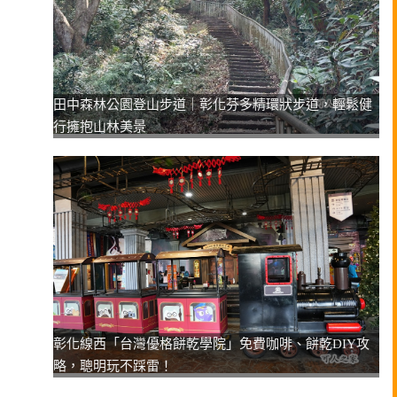
田中森林公園登山步道｜彰化芬多精環狀步道，輕鬆健
行擁抱山林美景
彰化線西「台灣優格餅乾學院」免費咖啡、餅乾DIY攻
略，聰明玩不踩雷！