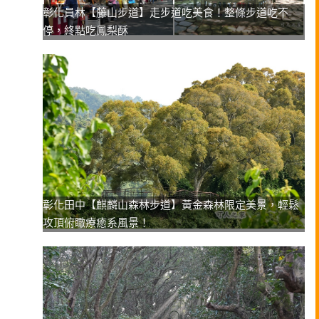
彰化員林【藤山步道】走步道吃美食！整條步道吃不
停，終點吃鳳梨酥
彰化田中【麒麟山森林步道】黃金森林限定美景，輕鬆
攻頂俯瞰療癒系風景！