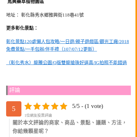
馬興藥草植物園區
地址： 彰化縣秀水鄉雅興街118巷41號
更多彰化景點：
彰化景點120處懶人包攻略/一日遊/親子遊戲區/觀光工廠/2018
免費景點/一手包辦/伴手禮（107/07/12更新）
（彰化秀水）龍騰公園/Q版雙龍搶珠好逼真/IG拍照不能錯過
評論
5/5 - (1 vote)
5
1位網友投票評論
關於本文評論的商家、商品、景點、議題、方法，
你給幾顆星呢？