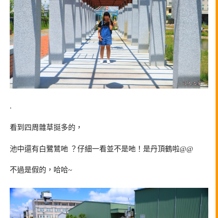
.
看到四周雜草挺多的，
池中還有白鷺鷥吔 ？仔細一看並不是吔！是丹頂鶴啦@@
不過是假的，哈哈~