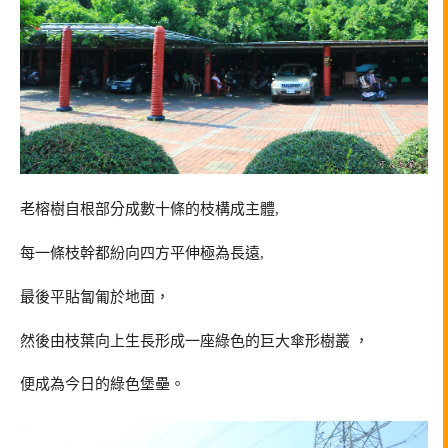
老榕樹自根部分成數十條的枝構成主體,
每一條枝幹都紛向四方平伸極為長遠,
最後平貼匐匍於地面，
然後由枝葉向上生長形成一座綠色的巨大傘形樹叢 ，
便成為今日的綠色堡壘。