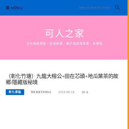
Skip
MENU
to
content
可人之家
全台旅遊景點，住宿推薦、親子旅遊部落客、新景點
（彰化竹塘）九龍大榕公+田在芯頭+地瓜葉茶的故
鄉/隱藏版秘境
彰化景點
MERRY09041
2018-09-18
4