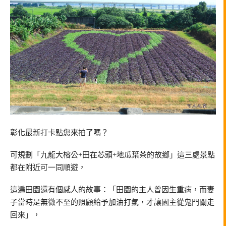
彰化最新打卡點您來拍了嗎？
可規劃「九龍大榕公+田在芯頭+地瓜葉茶的故鄉」這三處景點
都在附近可一同順遊，
這遍田園還有個感人的故事：「田園的主人曾因生重病，而妻
子當時是無微不至的照顧給予加油打氣，才讓園主從鬼門關走
回來」，