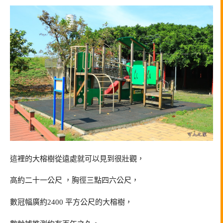
這裡的大榕樹從遠處就可以見到很壯觀，
高約二十一公尺 ，胸徑三點四六公尺，
數冠幅廣約2400 平方公尺的大榕樹，