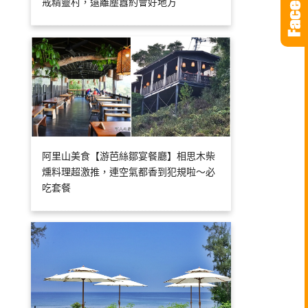
戒精靈村，遠離塵囂約會好地方
阿里山美食【游芭絲鄒宴餐廳】相思木柴
燻料理超激推，連空氣都香到犯規啦～必
吃套餐