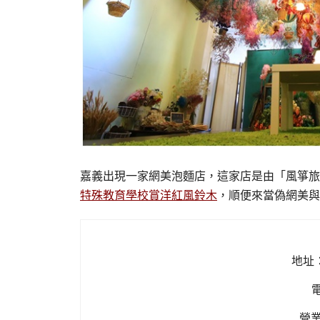
嘉義出現一家網美泡麵店，這家店是由「風箏旅
特殊教育學校賞洋紅風鈴木
，順便來當偽網美與
地址
電
營業