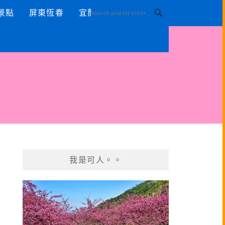
景點
屏東恆春
宜蘭景點
我是可人。。