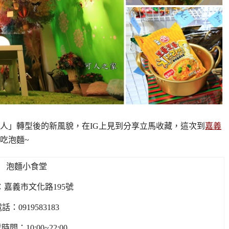
人」轉型後的新風貌，在IG上見到分享立馬收藏，這次到
嘉義
吃泡麵~
泡麵小食堂
：嘉義市文化路195號
話：0919583183
時間：10:00~22:00