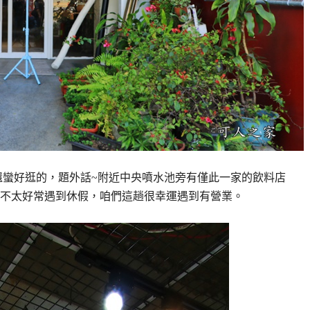
還蠻好逛的，題外話~附近中央噴水池旁有僅此一家的飲料店
不太好常遇到休假，咱們這趟很幸運遇到有營業。