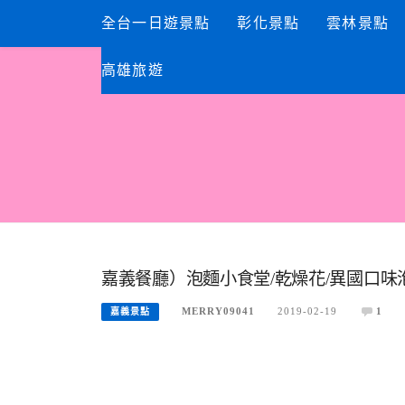
Skip
全台一日遊景點
彰化景點
雲林景點
to
content
高雄旅遊
嘉義餐廳）泡麵小食堂/乾燥花/異國口味
MERRY09041
2019-02-19
1
嘉義景點