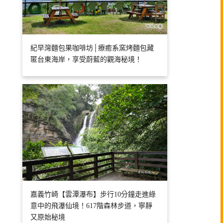
紀早灣麵包果咖啡坊│療癒系窯烤麵包藏
匿台東海岸，享受蔚藍的觀海秘境！
嘉義竹崎【雲潭瀑布】步行10分鐘走進綠
意中的飛瀑仙境！617階森林步道，寧靜
又原始秘境