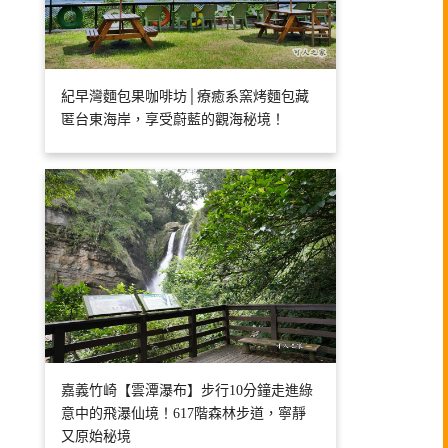
紀早灣麵包果咖啡坊│療癒系窯烤麵包藏
匿台東海岸，享受蔚藍的觀海秘境！
嘉義竹崎【雲潭瀑布】步行10分鐘走進綠
意中的飛瀑仙境！617階森林步道，寧靜
又原始秘境