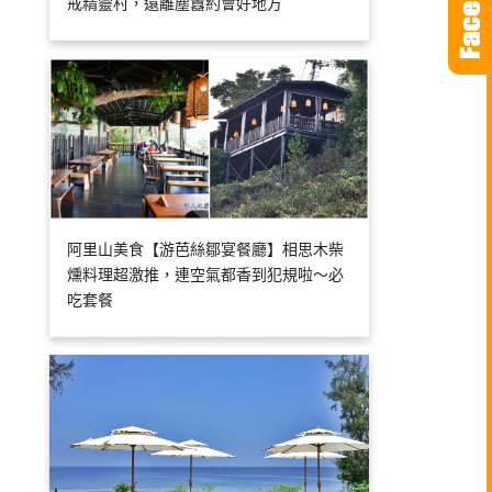
戒精靈村，遠離塵囂約會好地方
阿里山美食【游芭絲鄒宴餐廳】相思木柴
燻料理超激推，連空氣都香到犯規啦～必
吃套餐