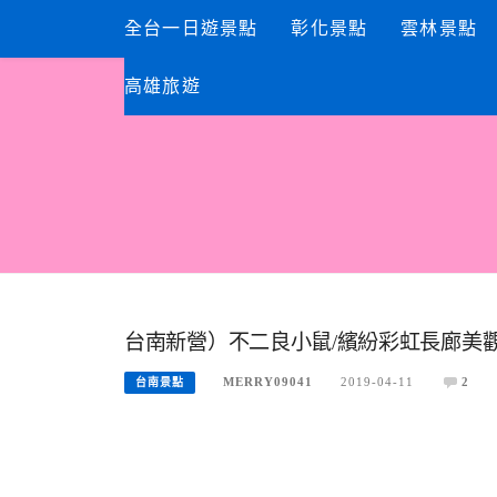
Skip
全台一日遊景點
彰化景點
雲林景點
to
content
高雄旅遊
台南新營）不二良小鼠/繽紛彩虹長廊美觀
MERRY09041
2019-04-11
2
台南景點