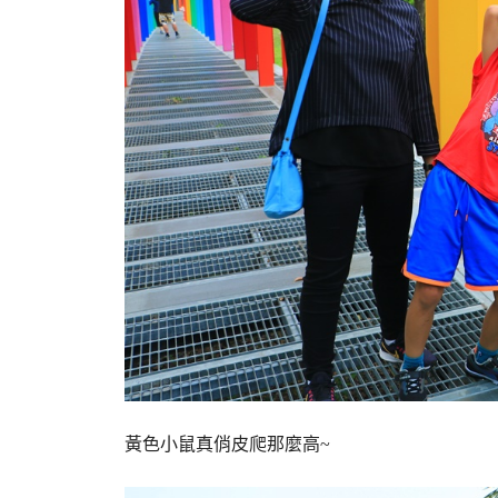
黃色小鼠真俏皮爬那麼高~