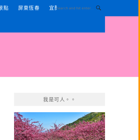
景點
屏東恆春
宜蘭景點
我是可人。。