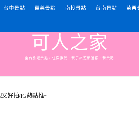
台中景點
嘉義景點
南投景點
台南景點
苗栗
可人之家
全台旅遊景點，住宿推薦、親子旅遊部落客、新景點
又好拍/IG熱點推~