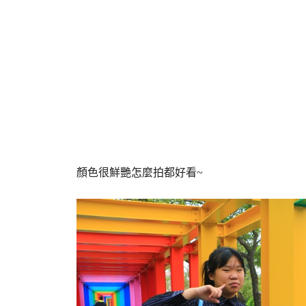
顏色很鮮艷怎麼拍都好看~