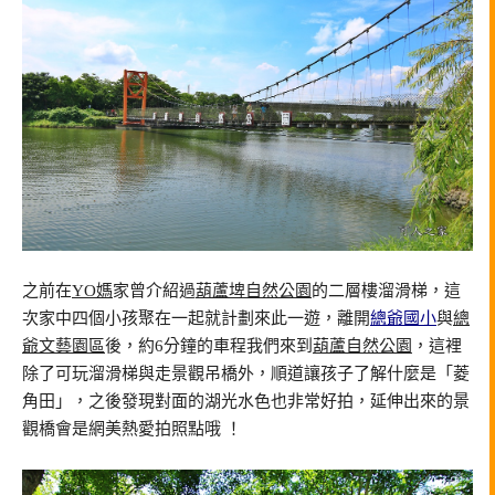
之前在
YO媽
家曾介紹過
葫蘆埤自然公園
的二層樓溜滑梯，這
次家中四個小孩聚在一起就計劃來此一遊，離開
總爺國小
與
總
爺文藝園區
後，約6分鐘的車程我們來到
葫蘆自然公園
，這裡
除了可玩溜滑梯與走景觀吊橋外，順道讓孩子了解什麼是「菱
角田」，之後發現對面的湖光水色也非常好拍，延伸出來的景
觀橋會是網美熱愛拍照點哦 ！