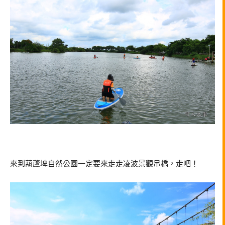
來到葫蘆埤自然公園一定要來走走凌波景觀吊橋，走吧！