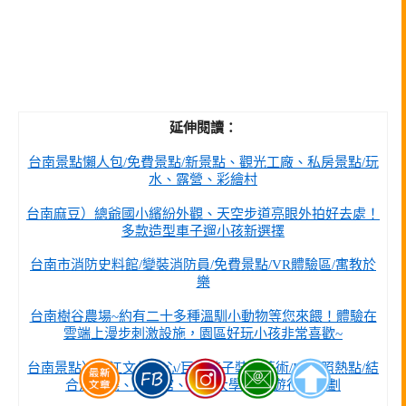
延伸閱讀：
台南景點懶人包/免費景點/新景點、觀光工廠、私房景點/玩
水、露營、彩繪村
台南麻豆）總爺國小繽紛外觀、天空步道亮眼外拍好去處！
多款造型車子遛小孩新選擇
台南市消防史料館/變裝消防員/免費景點/VR體驗區/寓教於
樂
台南樹谷農場~約有二十多種溫馴小動物等您來餵！體驗在
雲端上漫步刺激設施，園區好玩小孩非常喜歡~
台南景點）台江文化中心/巨大椅子裝置藝術/IG拍照熱點/結
合演藝廳、圖畫館、社區大學/二日遊行程規劃