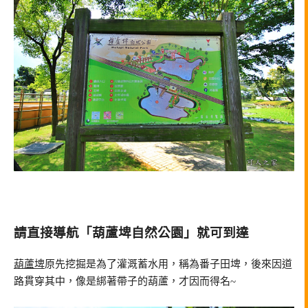
請直接導航「葫蘆埤自然公園」就可到達
葫蘆埤
原先挖掘是為了灌溉蓄水用，稱為番子田埤，後來因道
路貫穿其中，像是綁著帶子的葫蘆，才因而得名~