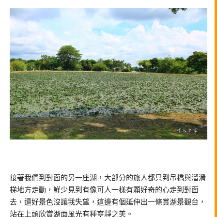
接著我們到對面的另一座湖，大部分的旅人都只到吊橋與溜滑
梯地方走動，鮮少見到有像可人一樣有顆好奇的心走到對面
去，還好景色沒讓我失望，這邊有個延伸出一條賞湖景觀台，
站在上頭欣賞湖面風光有種寧靜之美。