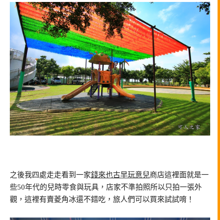
之後我四處走走看到一家
錢來也古早玩意兒
商店這裡面就是一
些50年代的兒時零食與玩具，店家不準拍照所以只拍一張外
觀，這裡有賣菱角冰還不錯吃，旅人們可以買來試試唷！