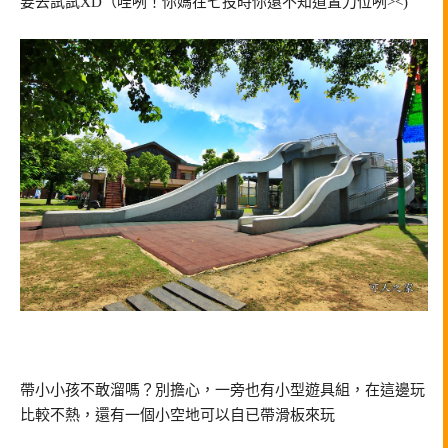
要去試試XD（哇咧！你媽在七投時你還不知道置刀位咧><)
帶小小孩不敢溜嗎？別擔心，一旁也有小型遊具組，在這邊玩
比較不熱，還有一個小空地可以自已帶滑板來玩