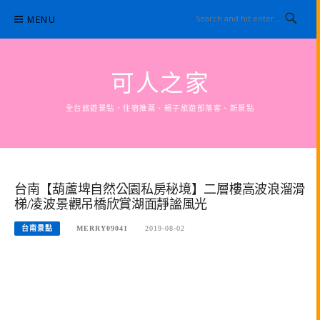
Skip
MENU
to
content
可人之家
全台旅遊景點，住宿推薦、親子旅遊部落客、新景點
台南【葫蘆埤自然公園私房秘境】二層樓高波浪溜滑
梯/凌波景觀吊橋欣賞湖面靜謐風光
台南景點
MERRY09041
2019-08-02