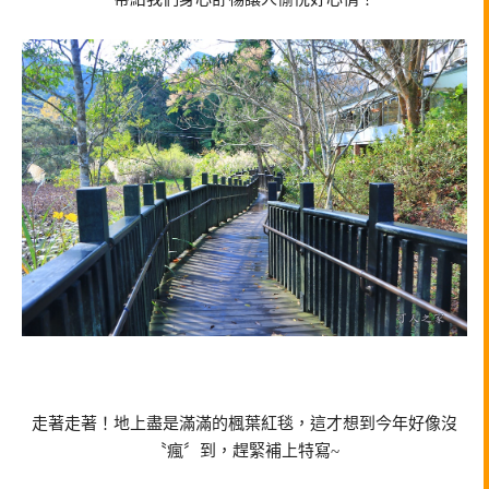
走著走著！地上盡是滿滿的楓葉紅毯，這才想到今年好像沒
〝瘋〞到，趕緊補上特寫~