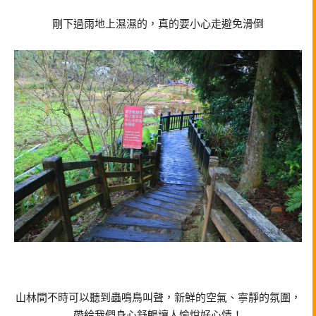
剛下過雨地上濕濕的，真的要小心走避免滑倒
山林間不時可以聽到蟲鳴鳥叫聲，新鮮的空氣、寧靜的氛圍，
帶給我們身心舒暢讓人愉悅好心情！