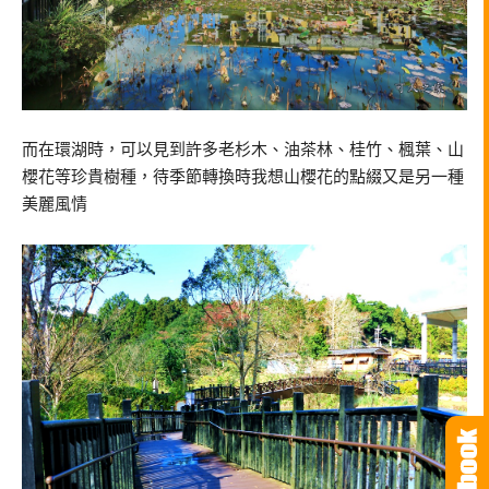
而在環湖時，可以見到許多老杉木、油茶林、桂竹、楓葉、山
櫻花等珍貴樹種，待季節轉換時我想山櫻花的點綴又是另一種
美麗風情