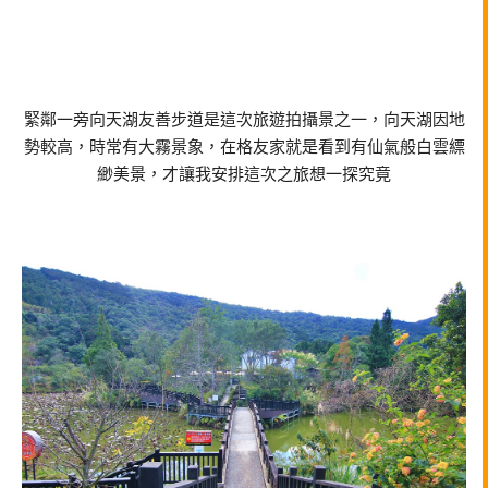
緊鄰一旁向天湖友善步道是這次旅遊拍攝景之一，向天湖因地
勢較高，時常有大霧景象，在格友家就是看到有仙氣般白雲縹
緲美景，才讓我安排這次之旅想一探究竟