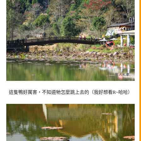
這隻鴨好厲害，不知道牠怎麼跳上去的（我好想看R~哈哈）