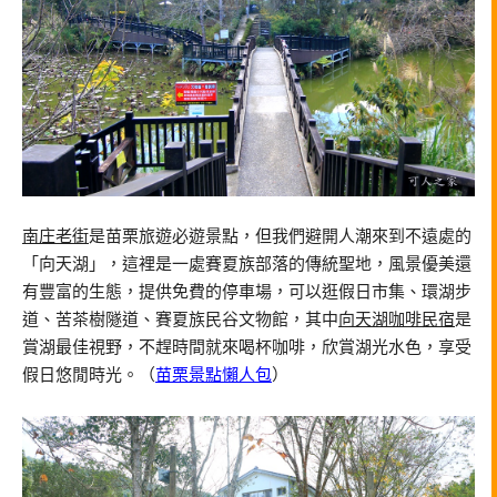
南庄老街
是苗栗旅遊必遊景點，但我們避開人潮來到不遠處的
「向天湖」，這裡是一處賽夏族部落的傳統聖地，風景優美還
有豐富的生態，提供免費的停車場，可以逛假日市集、環湖步
道、苦茶樹隧道、賽夏族民谷文物館，其中
向天湖咖啡民宿
是
賞湖最佳視野，不趕時間就來喝杯咖啡，欣賞湖光水色，享受
假日悠閒時光。（
苗栗景點懶人包
）