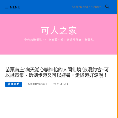
Skip
MENU
to
content
可人之家
全台旅遊景點，住宿推薦、親子旅遊部落客、新景點
苗栗南庄)向天湖心曠神怡的人間仙境!浪漫約會~可
以逛市集、環湖步道又可以避暑，走隧道好涼哦！
苗栗景點
MERRY09041
2021-11-24