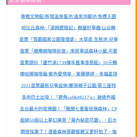
泰雅文物館/新增溫泉蛋池/溫泉泡腳池/免費入園
哈比丘森林/「湯姆歷險記」樹屋好童趣/山谷鞦
苗栗「雪霸國家公園管理處」大草皮.生態池.兒童
苗栗「橄欖樹咖啡民宿」來逛童話森林小屋.可愛
苗栗頭份「蘆竹湳1739陳年舊事食藝館」50元暢
噢哈娜咖啡屋/紫色愛情傘、紫藤隧道、幸福星球
2021苗栗最新兒童設施/麗灣親子公園/第三座特
多肉巴士出發！「鹿角caf&#8217;e」被綠色植
全台最大的玫瑰園！「雅聞七里香玫瑰森林」CP
超過50組以上夢幻美景「莫內秘密花園」，巨大
開放採果了！澄香森林景觀餐廳又更好拍了，每