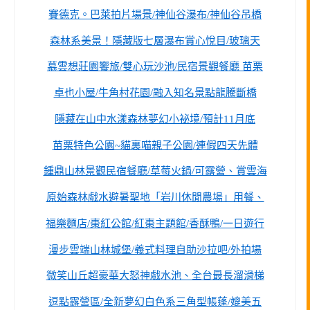
賽德克。巴萊拍片場景/神仙谷瀑布/神仙谷吊橋
森林系美景！隱藏版七層瀑布賞心悅目/玻璃天
慕雲想莊園饗旅/雙心玩沙池/民宿景觀餐廳 苗栗
卓也小屋/牛角村花園/融入知名景點龍騰斷橋
隱藏在山中水漾森林夢幻小祕境/預計11月底
苗栗特色公園~貓裏喵親子公園/連假四天先體
鍾鼎山林景觀民宿餐廳/草莓火鍋/可露營、賞雲海
原始森林戲水避暑聖地「岩川休閒農場」用餐、
福樂麵店/棗紅公館/紅棗主題館/香酥鴨/一日遊行
漫步雲端山林城堡/義式料理自助沙拉吧/外拍場
微笑山丘超豪華大怒神戲水池、全台最長溜滑梯
逗點露營區/全新夢幻白色系三角型帳蓬/媲美五