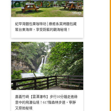
紀早灣麵包果咖啡坊│療癒系窯烤麵包藏
匿台東海岸，享受蔚藍的觀海秘境！
嘉義竹崎【雲潭瀑布】步行10分鐘走進綠
意中的飛瀑仙境！617階森林步道，寧靜
又原始秘境