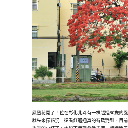
鳳凰花開了！位在彰化北斗有一棵超過80歲的
就先來探花況，遠看紅通通真的有驚艷到，目前