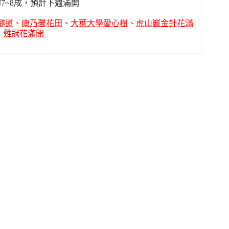
7~8成，預計下週滿開
隧道
、
康乃馨花田
、
大葉大學愛心樹
、
虎山巖金針花滿
、
雞冠花滿開