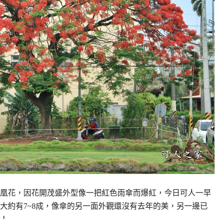
鳳凰花，因花開茂盛外型像一把紅色雨傘而爆紅，今日可人一早
大約有7~8成，像傘的另一面外觀還沒有去年的美，另一邊已