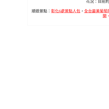
花況：目前約
順遊景點：
彰化6處景點人包
，
全台最美葡萄
開