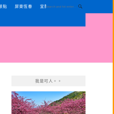
景點
屏東恆春
宜蘭景點
我是可人。。