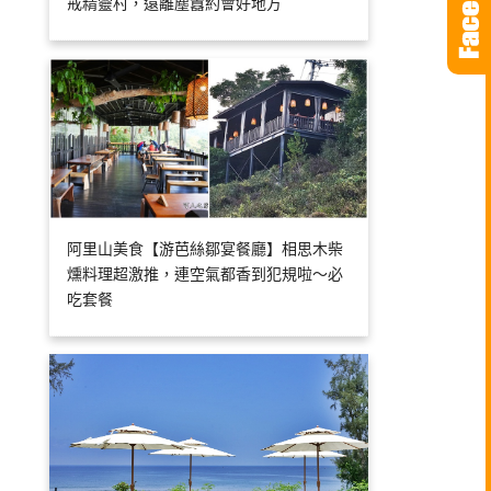
戒精靈村，遠離塵囂約會好地方
阿里山美食【游芭絲鄒宴餐廳】相思木柴
燻料理超激推，連空氣都香到犯規啦～必
吃套餐