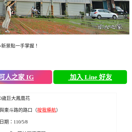
多新景點一手掌握！
可人之家 IG
加入 Line 好友
80歲巨大鳳凰花
與東斗路的路口（
按我導航
）
期：110/5/8