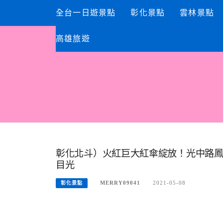
Skip
全台一日遊景點
彰化景點
雲林景點
to
content
高雄旅遊
彰化北斗）火紅巨大紅傘綻放！光中路鳳
目光
MERRY09041
2021-05-08
彰化景點