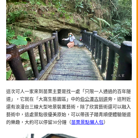
這次可人一家來到苗栗主要是找一處「只限一人通過的百年隧
道」，它就在「大窩生態園區」中的
伯公潭古圳道
旁，這附近
還有浪漫台三線大型地景裝置藝術，除了欣賞藝術還可以融入
藝術中，這處景點很優美原始，可以帶孩子踏青順便體驗隧道
的樂趣，大約可以停留30分鐘（
苗栗景點懶人包
）