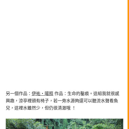
另一個作品：
伊祐・噶照
作品：生命的鑿痕。這組我就很感
興趣，涼亭裡頭有椅子，若一旁水源夠還可以聽流水聲看魚
兒，這裡水雖然少，但仍很清澈哦 ！