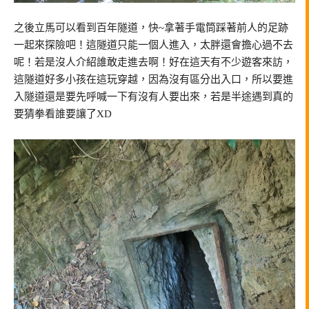
之後立馬可以看到百年隧道，快~拿著手電筒踩著前人的足跡
一起來探險吧！這隧道只能一個人進入，太胖還會擔心過不去
呢！若是沒人介紹誰敢走進去啊！好在這天有不少遊客來訪，
這隧道好多小孩在這玩穿越，因為沒有區分出入口，所以要進
入隧道還是要先呼喊一下有沒有人要出來，若是半途遇到真的
要猜拳看誰要讓了XD