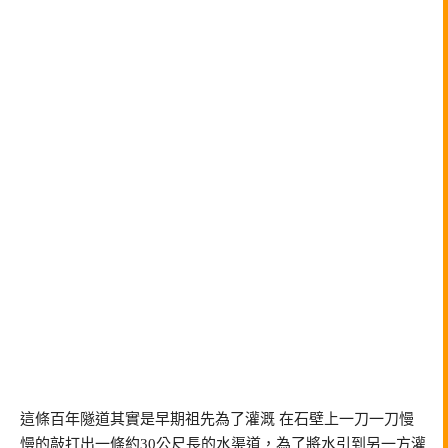
這條百年隧道其實是早期祖先為了灌溉 在石壁上一刀一刀慢
慢的敲打出一條約30公尺長的水渠道，為了將水引到另一方灌