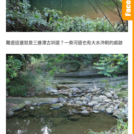
難道這邊就是三連潭古圳道？一旁河道也有大水沖刷的痕跡