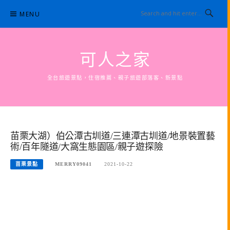
Skip
MENU
to
content
可人之家
全台旅遊景點，住宿推薦、親子旅遊部落客、新景點
苗栗大湖）伯公潭古圳道/三連潭古圳道/地景裝置藝
術/百年隧道/大窩生態園區/親子遊探險
苗栗景點
MERRY09041
2021-10-22