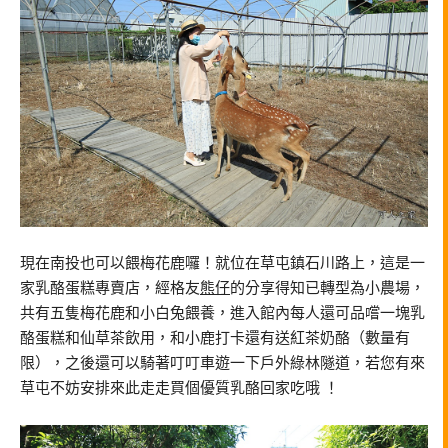
現在南投也可以餵梅花鹿囉！就位在草屯鎮石川路上，這是一
家乳酪蛋糕專賣店，經格友
熊仔
的分享得知已轉型為小農場，
共有五隻梅花鹿和小白兔餵養，進入館內每人還可品嚐一塊乳
酪蛋糕和仙草茶飲用，和小鹿打卡還有送紅茶奶酪（數量有
限），之後還可以騎著叮叮車遊一下戶外綠林隧道，若您有來
草屯不妨安排來此走走買個優質乳酪回家吃哦 ！