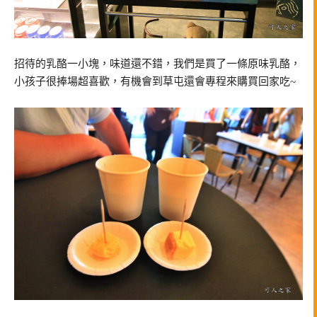
招待的乳酪一小塊，味道還不錯，我們是買了一條原味乳酪，
小孩子很捧場超喜歡，有機會到草屯還會專程來購買回家吃~