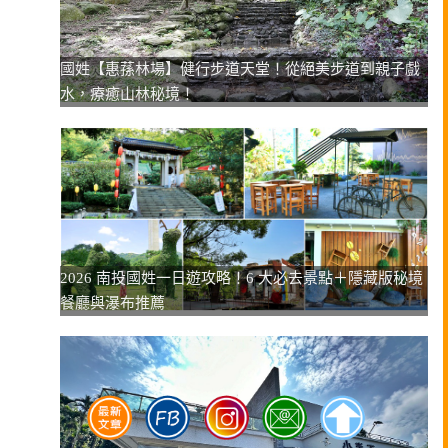
國姓【惠蓀林場】健行步道天堂！從絕美步道到親子戲
水，療癒山林秘境！
2026 南投國姓一日遊攻略！6 大必去景點＋隱藏版秘境
餐廳與瀑布推薦