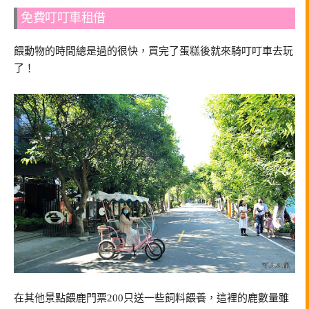
免費叮叮車租借
餵動物的時間總是過的很快，買完了蛋糕後就來騎叮叮車去玩
了！
在其他景點餵鹿門票200只送一些飼料餵養，這裡的鹿數量雖