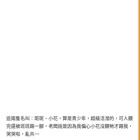
這兩隻名叫：斑斑、小花，算是青少年，超級活潑的，可人餵
完還被班班踢一腳，老闆說是因為我偏心小花沒餵牠才踢我，
哭哭啦，亂共><