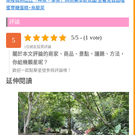
南投微熱山丘「呷茶。奉茶」時尚美學新氛圍/坐著免費品嚐
蜜豐糖蛋糕+烏龍茶
評論
5/5 - (1 vote)
5
1位網友投票評論
關於本文評論的商家、商品、景點、議題、方法，
你給幾顆星呢？
歡迎一起點擊星號參與評論唷！
延伸閱讀