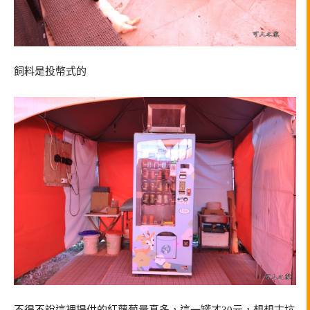
飼料是投幣式的
不得不說這裡提供的紅蘿蔔量真多，這一罐才30元，想想古坑