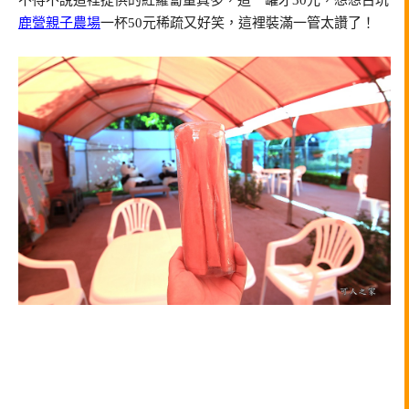
鹿營親子農場
一杯50元稀疏又好笑，這裡裝滿一管太讚了！