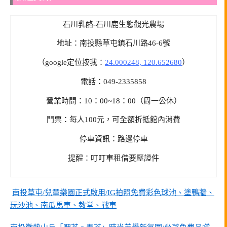
石川乳酪-石川鹿生態觀光農場
地址：南投縣草屯鎮石川路46-6號
（google定位按我：
24.000248, 120.652680
）
電話：049-2335858
營業時間：10：00~18：00（周一公休）
門票：每人100元，可全額折抵館內消費
停車資訊：路邊停車
提醒：叮叮車租借要壓證件
南投草屯/兒童樂園正式啟用/IG拍照免費彩色球池、塗鴨牆、
玩沙池、南瓜馬車、教堂、戰車