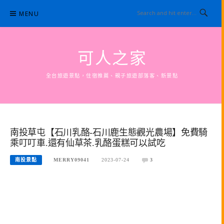
Skip
MENU
to
content
可人之家
全台旅遊景點，住宿推薦、親子旅遊部落客、新景點
南投草屯【石川乳酪-石川鹿生態觀光農場】免費騎
乘叮叮車.還有仙草茶.乳酪蛋糕可以試吃
南投景點
MERRY09041
2023-07-24
3