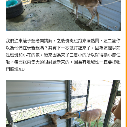
我們進來籠子聽老闆講解，之後斑斑也跑來湊熱鬧，這二隻你
以為他們在玩親親嗎？其實下一秒就打起來了，因為這裡以前
是斑斑和小花的家，後來因為來了三隻小的所以就得換小鹿住
啦，老闆說兩隻大的很討厭新來的，因為有地域性一直要找牠
們麻煩XD