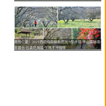
南投仁愛）2021西伯梅園最新花況/S型步道/半山腰秘境/
景觀台/石桌花海區/午瑪手沖咖啡