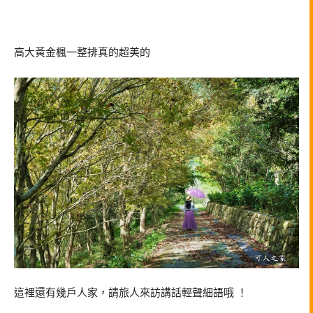
高大黃金楓一整排真的超美的
這裡還有幾戶人家，請旅人來訪講話輕聲細語哦 ！