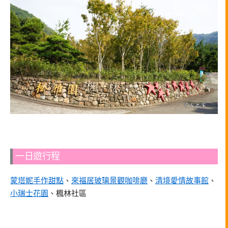
一日遊行程
蒙塔妮手作甜點
、
來福居玻璃景觀咖啡廳
、
清境愛情故事館
、
小瑞士花園
、楓林社區