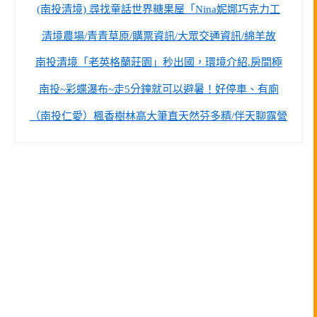
(南投清境) 尋找童話世界糖果屋「Nina妮娜巧克力工
清境農場/青青草原/購票資訊/大眾交通資訊/綿羊故
南投清境「老英格蘭莊園」秒出國，環境介紹.房間極
南投~彩蝶瀑布~走5分鐘就可以避暑！好停車、有廁
（南投仁愛）楓香樹林高大筆直天然芬多精/伴天聊露營