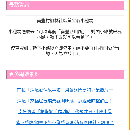
景點資訊
南豐村楓林社區黃金楓小秘境
小秘境怎麼去？可以導航「南豐派山所」，對面小路就是楓
林路，轉下去就可以看到了。
停車資訊：轉下小路後立即停車，請不要再往裡面找位置
的，因為會找不到。
更多周邊景點
南投「清境愛情故事館」用餐送門票和專業照片一
清境「來福居玻璃景觀咖啡廳」近距離瞭望群山！
南投清境「蒙塔妮手作甜點」秒飛歐洲~壯麗山景
紫屋餐廳/約會下午茶聚餐首選/滇緬風味餐、精選合