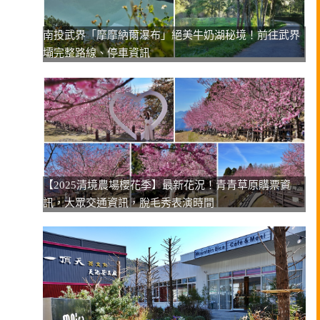
南投武界「摩摩納爾瀑布」絕美牛奶湖秘境！前往武界
壩完整路線、停車資訊
【2025清境農場櫻花季】最新花況！青青草原購票資
訊，大眾交通資訊，脫毛秀表演時間