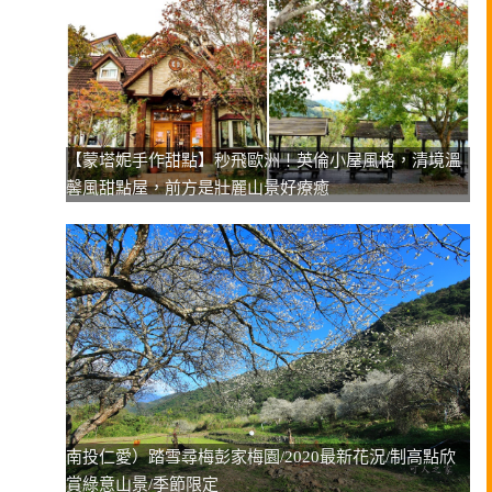
【蒙塔妮手作甜點】秒飛歐洲！英倫小屋風格，清境溫
馨風甜點屋，前方是壯麗山景好療癒
南投仁愛）踏雪尋梅彭家梅園/2020最新花況/制高點欣
賞綠意山景/季節限定