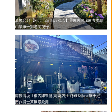
清境2025【Mountain Bica Cafe】最厲害玻璃屋咖啡廳，
山景第一排遼闊視野
南投清境【復古雞餐廳(清境店)】烤雞酥脆香氣十足，
南非博士茶無限飲用