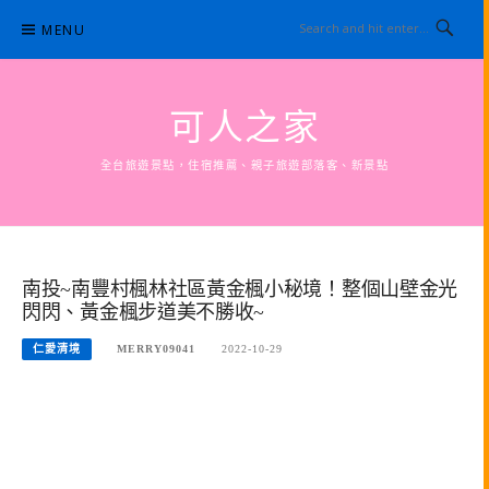
Skip
MENU
to
content
可人之家
全台旅遊景點，住宿推薦、親子旅遊部落客、新景點
南投~南豐村楓林社區黃金楓小秘境！整個山壁金光
閃閃、黃金楓步道美不勝收~
仁愛清境
MERRY09041
2022-10-29