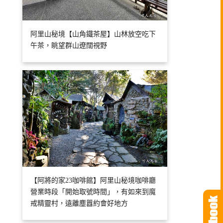
阿里山秘境【山角鐵茶屋】山林放空吃下
午茶，眺望群山遼闊視野
【阿將的家23咖啡館】阿里山秘境咖啡廳
營業時段「開始取號時間」，有如來到魔
戒精靈村，遠離塵囂約會好地方