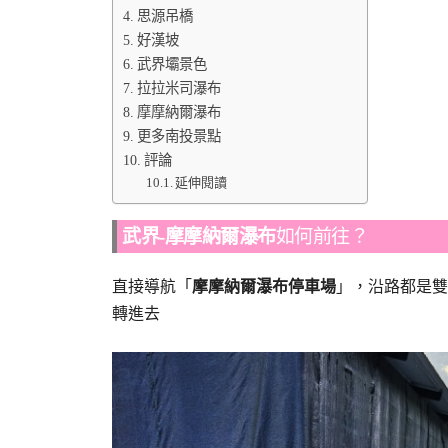
思源吊橋
好漢坡
武界壩景色
拉拉米司瀑布
摩摩納爾瀑布
更多南投景點
評論
延伸閱讀
武界-摩摩納爾瀑布
如何前往？
直接導航「
摩摩納爾瀑布停車場
」，沿路都是雙
轉進去