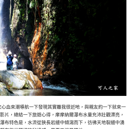
次心血來潮導航一下發現其實離我很近吔，與親友約一下就來一
影片，總結一下旅遊心得，摩摩納爾瀑布水量充沛壯觀漂亮，
首，瀑布特色是，水流從狹長岩縫中傾瀉而下，彷彿天地裂縫中湧