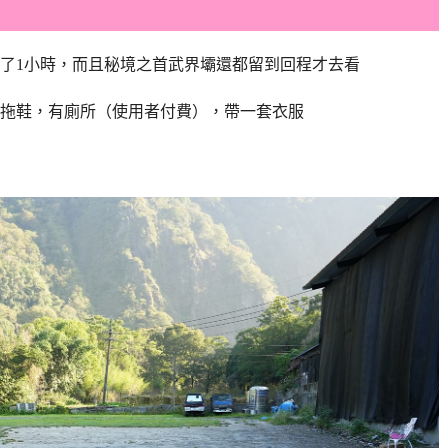
走了1小時，而且秘境之首武界壩還都留到回程才去看
拖鞋，有廁所（使用者付費），帶一套衣服