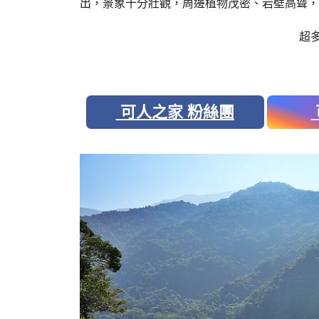
出，景象十分壯觀，周邊植物茂密、岩壁高聳，
超
可人之家 粉絲團