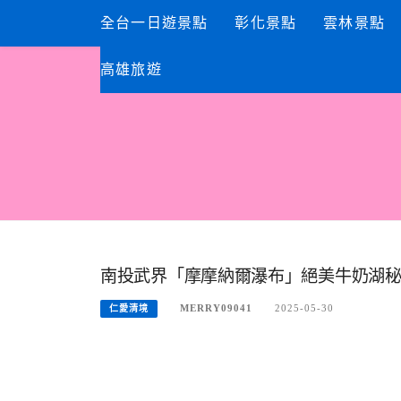
Skip
全台一日遊景點
彰化景點
雲林景點
to
content
高雄旅遊
南投武界「摩摩納爾瀑布」絕美牛奶湖
MERRY09041
2025-05-30
仁愛清境