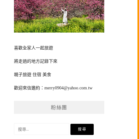
喜歡全家人一起旅遊
將走過的地方記錄下來
親子旅遊 住宿 美食
歡迎來信邀約：
merry0904@yahoo.com.tw
粉絲團
搜
尋