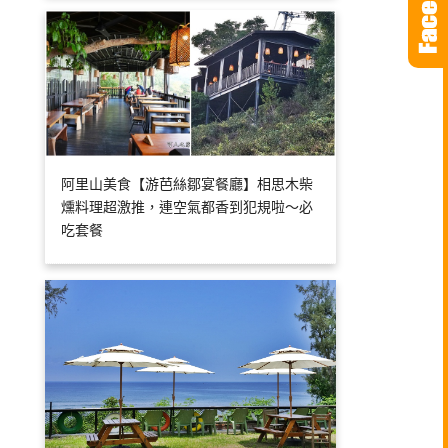
阿里山美食【游芭絲鄒宴餐廳】相思木柴
燻料理超激推，連空氣都香到犯規啦～必
吃套餐