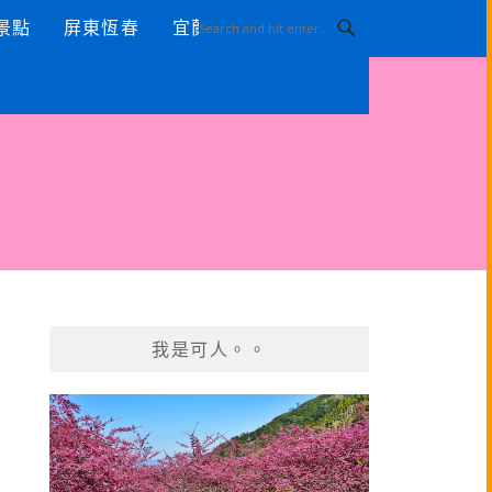
景點
屏東恆春
宜蘭景點
我是可人。。