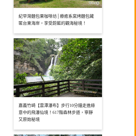
紀早灣麵包果咖啡坊│療癒系窯烤麵包藏
匿台東海岸，享受蔚藍的觀海秘境！
嘉義竹崎【雲潭瀑布】步行10分鐘走進綠
意中的飛瀑仙境！617階森林步道，寧靜
又原始秘境