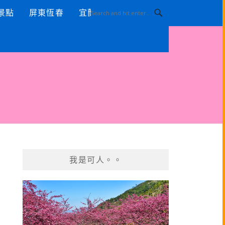
景點
屏東恆春
宜蘭景點
我是可人。。