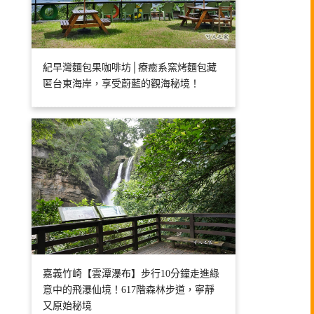
紀早灣麵包果咖啡坊│療癒系窯烤麵包藏
匿台東海岸，享受蔚藍的觀海秘境！
嘉義竹崎【雲潭瀑布】步行10分鐘走進綠
意中的飛瀑仙境！617階森林步道，寧靜
又原始秘境