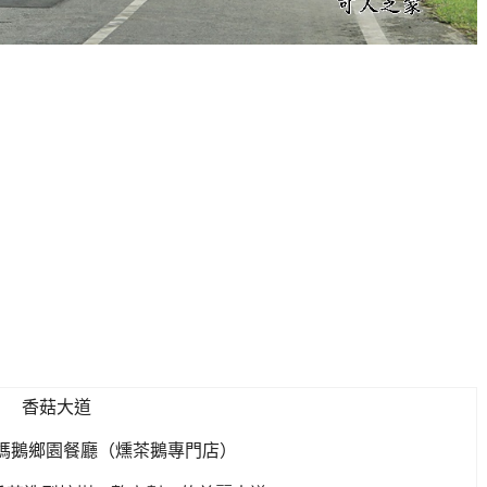
香菇大道
媽鵝鄉園餐廳（燻茶鵝專門店）