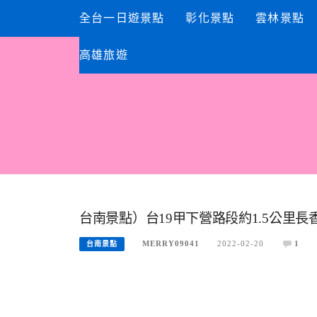
Skip
全台一日遊景點
彰化景點
雲林景點
to
content
高雄旅遊
台南景點）台19甲下營路段約1.5公里
MERRY09041
2022-02-20
1
台南景點