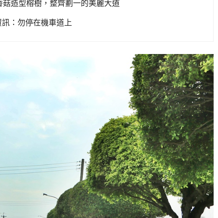
長香菇造型榕樹，整齊劃一的美麗大道
資訊：勿停在機車道上