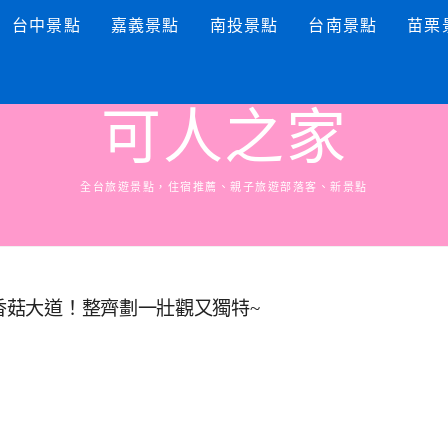
台中景點
嘉義景點
南投景點
台南景點
苗栗
可人之家
全台旅遊景點，住宿推薦、親子旅遊部落客、新景點
長香菇大道！整齊劃一壯觀又獨特~