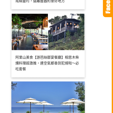
戒精靈村，遠離塵囂約會好地方
阿里山美食【游芭絲鄒宴餐廳】相思木柴
燻料理超激推，連空氣都香到犯規啦～必
吃套餐