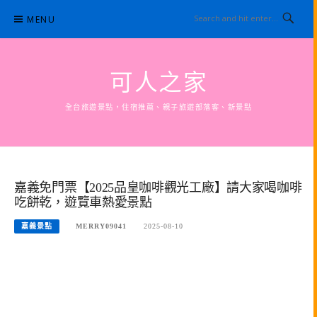
Skip
MENU
to
content
可人之家
全台旅遊景點，住宿推薦、親子旅遊部落客、新景點
嘉義免門票【2025品皇咖啡觀光工廠】請大家喝咖啡
吃餅乾，遊覽車熱愛景點
嘉義景點
MERRY09041
2025-08-10