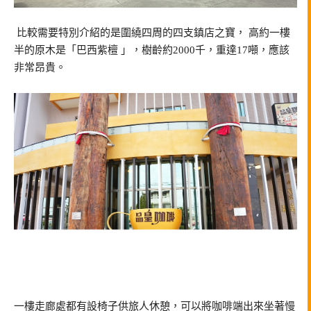
比較需要特別介紹的是圍繞四周的四支鎮店之寶， 高約一樓
半的原木是「巴西紫檀 」，樹齡約2000千，重達17噸，應該
非常昂貴。
一樓走廊處都有設椅子供旅人休憩，可以將咖啡端出來坐著慢