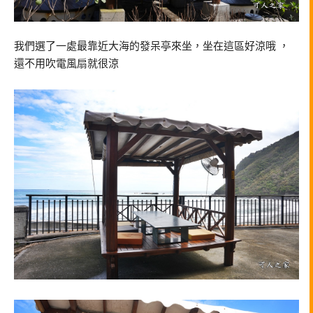
我們選了一處最靠近大海的發呆亭來坐，坐在這區好涼哦 ，
還不用吹電風扇就很涼