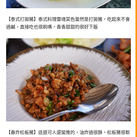
【泰式打拋豬】泰式料理靈魂菜色當然是打拋豬，吃起來不會
過鹹，直接吃也很刷嘴，香香甜甜的很好下飯
【春炸松板豬】這道可人還蠻推的，油炸過很酥，松板豬很軟