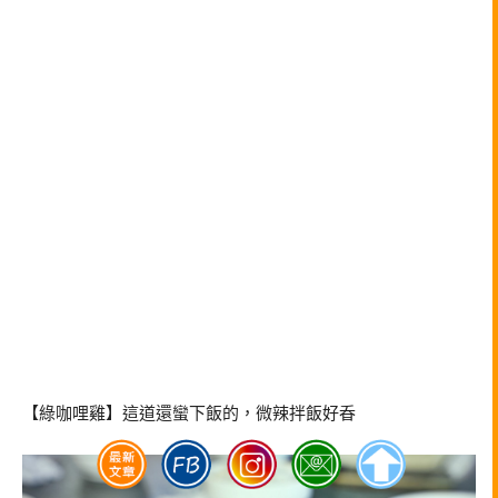
【綠咖哩雞】這道還蠻下飯的，微辣拌飯好昋