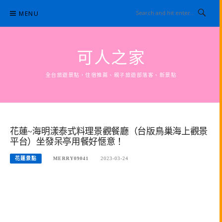
Skip
MENU
to
content
可人之家
全台旅遊景點，住宿推薦、親子旅遊部落客、新景點
花蓮~海明漾泰式料理景觀餐廳（台版鳥巢海上觀景
平台）坐發呆亭用餐好愜意！
花蓮景點
MERRY09041
2023-03-24