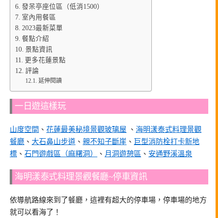
發呆亭座位區（低消1500）
室內用餐區
2023最新菜單
餐點介紹
景點資訊
更多花蓮景點
評論
延伸閱讀
一日遊這樣玩
山度空間
、
花蓮最美秘境景觀玻璃屋
、
海明漾泰式料理景觀
餐廳
、
大石鼻山步道
、
親不知子斷崖
、
巨型消防栓打卡新地
標
、
石門遊戲區（麻糬洞）
、
月洞遊憩區
、
安通野溪溫泉
海明漾泰式料理景觀餐廳~停車資訊
依導航路線來到了餐廳，這裡有超大的停車場，停車場的地方
就可以看海了！