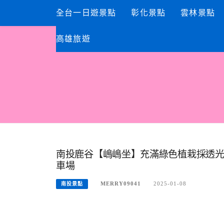
Skip
全台一日遊景點
彰化景點
雲林景點
to
content
高雄旅遊
南投鹿谷【嶋嶋坐】充滿綠色植栽採透
車場
MERRY09041
2025-01-08
南投景點