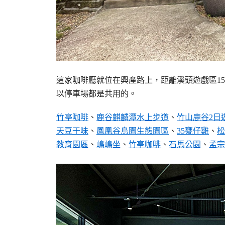
這家咖啡廳就位在興產路上，距離溪頭遊戲區1
以停車場都是共用的。
竹亭咖啡
、
鹿谷麒麟潭水上步道
、
竹山鹿谷2日
天豆干味
、
鳳凰谷鳥園生態園區
、
35甕仔雞
、
松
教育園區
、
嶋嶋坐
、
竹亭咖啡
、
石馬公園
、
孟宗