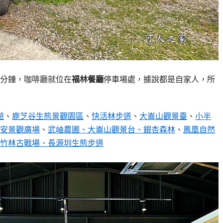
5分鐘，咖啡廳就位在
福林餐廳
停車場處，據說都是自家人，所
遊
、
鹿芝谷生態景觀園區
、
快活林步道
、
大崙山觀景臺
、
小半
安景觀廣場
、
武岫農圃、大崙山觀景台、銀杏森林
、
鳳凰自然
竹林古戰場、長源圳生態步道