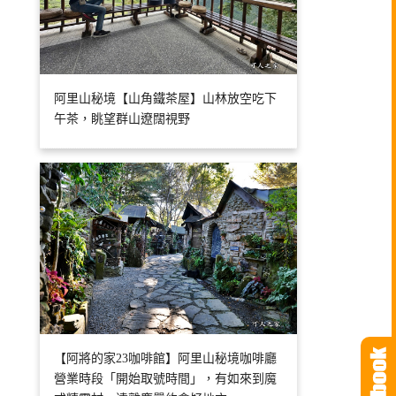
阿里山秘境【山角鐵茶屋】山林放空吃下
午茶，眺望群山遼闊視野
【阿將的家23咖啡館】阿里山秘境咖啡廳
營業時段「開始取號時間」，有如來到魔