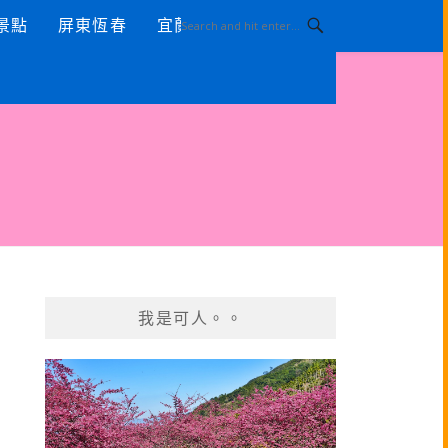
景點
屏東恆春
宜蘭景點
我是可人。。