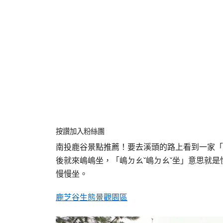
按讚加入粉絲團
南投鹿谷景點推薦！要去溪頭的路上看到一家「嶋嶋坐
後就來嶋嶋坐，「嶋ㄉㄠˇ嶋ㄉㄠˇ坐」意思就
慢慢坐。
鹿芝谷生態景觀園區