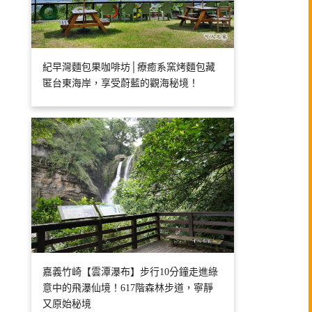
紀早灣麵包果咖啡坊│療癒系窯烤麵包藏
匿台東海岸，享受蔚藍的觀海秘境！
嘉義竹崎【雲潭瀑布】步行10分鐘走進綠
意中的飛瀑仙境！617階森林步道，寧靜
又原始秘境