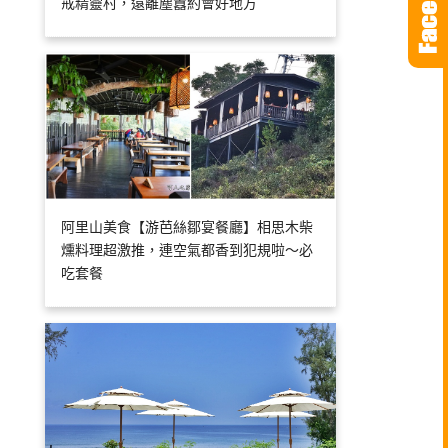
戒精靈村，遠離塵囂約會好地方
阿里山美食【游芭絲鄒宴餐廳】相思木柴
燻料理超激推，連空氣都香到犯規啦～必
吃套餐