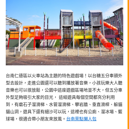
台南仁德區以火車站為主題的特色遊戲場！以台糖五分車頭外
型去設計，走進公園還可以聽到播放著音樂，小孩玩樂大人聽
音樂也可以很放鬆，公園中這座遊戲區場地並不大，但五分車
外型足夠吸引大家的目光， 這組遊具每個空間都充分利用
到，有磨石子溜滑梯、水管溜滑梯、攀岩牆、垂直滑桿、躲貓
貓山洞，遊具下還有細沙可以玩，這裡也有公廁、溜冰場、籃
球場，很適合帶小朋友來放風。
台南景點懶人包