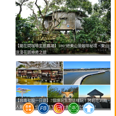
【鋤花間咖啡生態農場】180°絕美山景咖啡秘境，東山
浪漫花園療癒之旅
【台南七股一日遊】7個爆玩景點這樣玩！烤蚵吃到飽、
人氣蚵嗲、仙人指路下午茶，好吃好拍免煩惱！