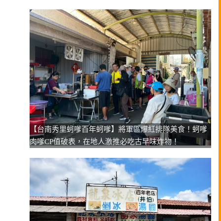
【台南秀里蚵嗲百年蚵嗲】將軍區爆紅排隊美食！蚵嗲
肉嗲CP值破表，在地人激推必吃古早味炸物！