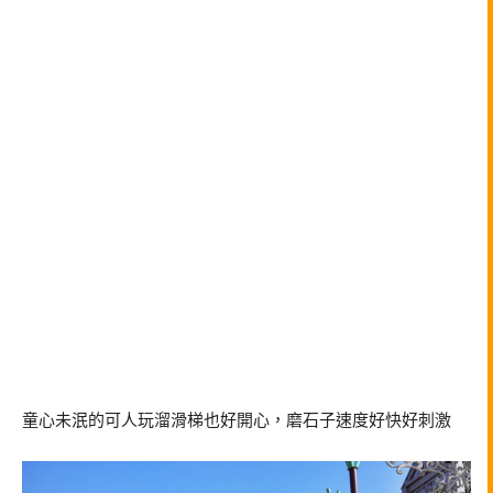
童心未泯的可人玩溜滑梯也好開心，磨石子速度好快好刺激