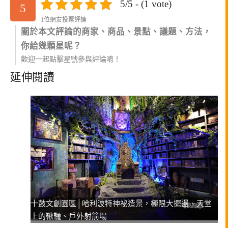
5/5 - (1 vote)
5
1位網友投票評論
關於本文評論的商家、商品、景點、議題、方法，
你給幾顆星呢？
歡迎一起點擊星號參與評論唷！
延伸閱讀
十鼓文創園區│哈利波特神祕造景，極限大擺盪、天堂
上的鞦韆、戶外射箭場