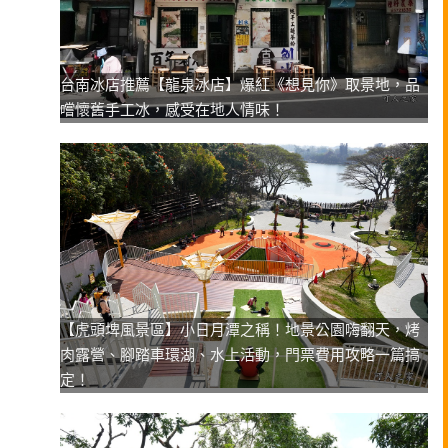
台南冰店推薦【龍泉冰店】爆紅《想見你》取景地，品
嚐懷舊手工冰，感受在地人情味！
【虎頭埤風景區】小日月潭之稱！地景公園嗨翻天，烤
肉露營、腳踏車環湖、水上活動，門票費用攻略一篇搞
定！