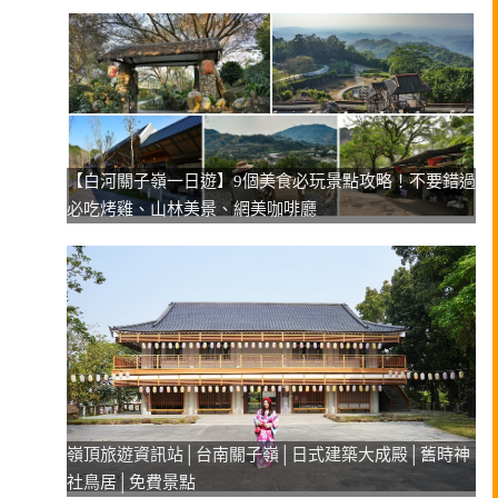
【白河關子嶺一日遊】9個美食必玩景點攻略！不要錯過
必吃烤雞、山林美景、網美咖啡廳
嶺頂旅遊資訊站│台南關子嶺│日式建築大成殿│舊時神
社鳥居│免費景點