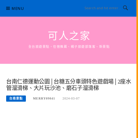
Skip
MENU
to
content
可人之家
全台旅遊景點，住宿推薦、親子旅遊部落客、新景點
台南仁德運動公園│台糖五分車頭特色遊戲場│2座水
管溜滑梯、大片玩沙池、磨石子溜滑梯
台南景點
MERRY09041
2024-03-07