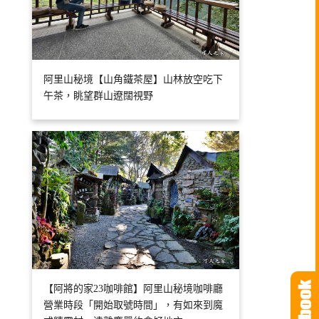
阿里山秘境【山角鐵茶屋】山林放空吃下
午茶，眺望群山遼闊視野
【阿將的家23咖啡館】阿里山秘境咖啡廳
營業時段「開始取號時間」，有如來到魔