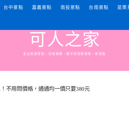
台中景點
嘉義景點
南投景點
台南景點
苗栗
可人之家
全台旅遊景點，住宿推薦、親子旅遊部落客、新景點
單！不用問價格，通通均一價只要380元