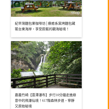
紀早灣麵包果咖啡坊│療癒系窯烤麵包藏
匿台東海岸，享受蔚藍的觀海秘境！
嘉義竹崎【雲潭瀑布】步行10分鐘走進綠
意中的飛瀑仙境！617階森林步道，寧靜
又原始秘境