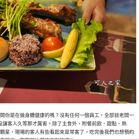
闆你是在做身體健康的嗎？沒有任何一個員工，全部就老闆一
還沒讓客人久等那才厲害。除了主食外，附餐前飲、甜點、熱
顆星，現場的客人有些看起來是常客了，吃完後我們也想預約