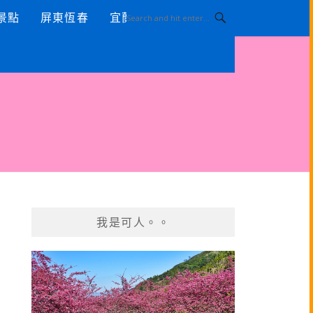
景點
屏東恆春
宜蘭景點
我是可人。。