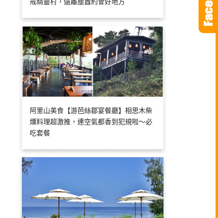
戒精靈村，遠離塵囂約會好地方
阿里山美食【游芭絲鄒宴餐廳】相思木柴
燻料理超激推，連空氣都香到犯規啦～必
吃套餐