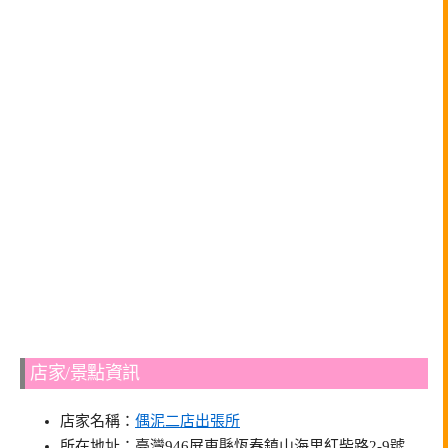
店家/景點資訊
店家名稱：
偶泥二店出張所
所在地址：臺灣946屏東縣恆春鎮山海里紅柴路2-9號