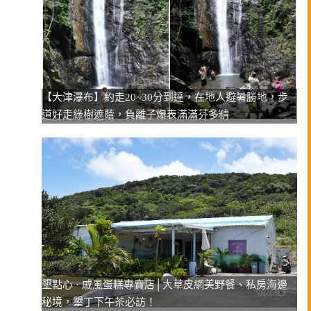
【大津瀑布】約走20~30分到達，在地人避暑勝地，步
道好走綠樹遮蔭，負離子爆表滿滿芬多精
墾點心 · 戚風蛋糕專賣店│大草皮網美野餐、私房海邊
秘境，墾丁下午茶必訪！