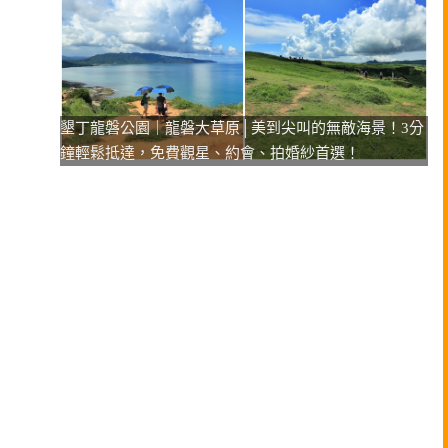
墾丁龍磐公園｜龍磐大草原│美到尖叫的無敵海景！3分
鐘輕鬆抵達，免費觀星、約會、拍婚紗首選！