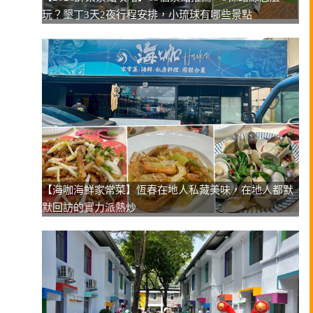
玩？墾丁3天2夜行程安排，小琉球有哪些景點
【海咖海鮮家常菜】恆春在地人私藏美味，在地人都默
默回訪的實力派熱炒