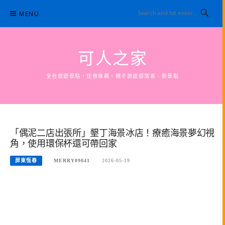
Skip
MENU
to
content
可人之家
全台旅遊景點，住宿推薦、親子旅遊部落客、新景點
「偶泥二店出張所」墾丁海景冰店！療癒海景夢幻視
角，使用環保杯還可帶回家
屏東恆春
MERRY09041
2026-05-19