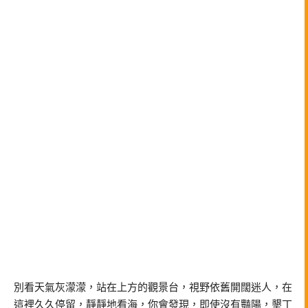
別看天氣灰濛濛，站在上方的觀景台，視野依舊開闊迷人，在
這裡久久停留，靜靜地看海，你會發現，即使沒有豔陽，墾丁