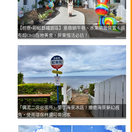
【枋寮•彩虹藝鐵園區】童趣蝸牛巷、水果萌寵裝置！還
有超Chill在地美食，屏東慢活必訪！
「偶泥二店出張所」墾丁海景冰店！療癒海景夢幻視
角，使用環保杯還可帶回家