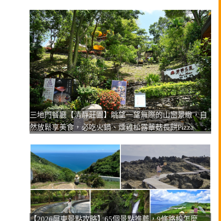
三地門餐廳【清靜莊園】眺望一望無際的山巒景緻，自
然放鬆享美食，必吃火鍋、燻雞松露蕈菇長餅Pizza
【2026屏東景點攻略】65個景點推薦，9條路線怎麼