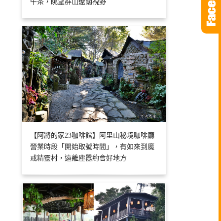
午茶，眺望群山遼闊視野
【阿將的家23咖啡館】阿里山秘境咖啡廳
營業時段「開始取號時間」，有如來到魔
戒精靈村，遠離塵囂約會好地方