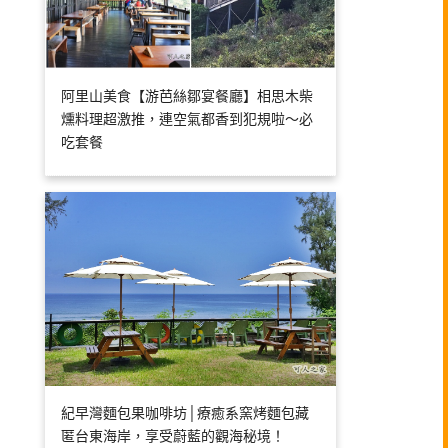
阿里山美食【游芭絲鄒宴餐廳】相思木柴
燻料理超激推，連空氣都香到犯規啦～必
吃套餐
紀早灣麵包果咖啡坊│療癒系窯烤麵包藏
匿台東海岸，享受蔚藍的觀海秘境！