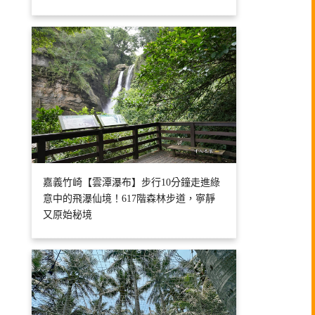
嘉義竹崎【雲潭瀑布】步行10分鐘走進綠
意中的飛瀑仙境！617階森林步道，寧靜
又原始秘境