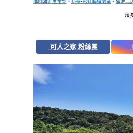
海咖海鮮家常菜
、
枋寮•彩虹藝鐵園區
、
偶泥二
超
可人之家 粉絲團