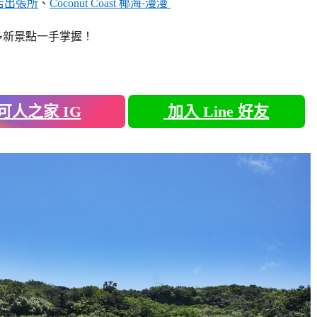
店出張所
、
Coconut Coast 椰海·漫漫
多新景點一手掌握！
可人之家 IG
加入 Line 好友