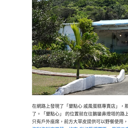
在網路上發現了「墾點心 戚風蛋糕專賣店」，
了。「墾點心」 的位置就在往鵝鑾鼻燈塔的路
只有戶外座席，前方大草皮提供可以野餐使用，