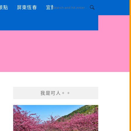
景點
屏東恆春
宜蘭景點
我是可人。。