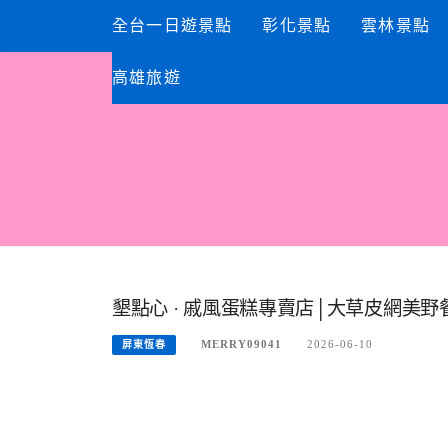
Skip
全台一日遊景點
彰化景點
雲林景點
to
content
高雄旅遊
墾點心 · 戚風蛋糕專賣店│大草皮網美
MERRY09041
2026-06-10
屏東恆春