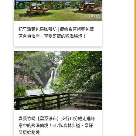
紀早灣麵包果咖啡坊│療癒系窯烤麵包藏
匿台東海岸，享受蔚藍的觀海秘境！
嘉義竹崎【雲潭瀑布】步行10分鐘走進綠
意中的飛瀑仙境！617階森林步道，寧靜
又原始秘境