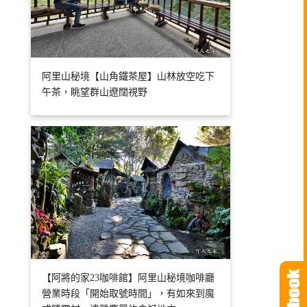
阿里山秘境【山角鐵茶屋】山林放空吃下
午茶，眺望群山遼闊視野
【阿將的家23咖啡館】阿里山秘境咖啡廳
營業時段「開始取號時間」，有如來到魔