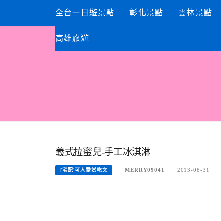
Skip
全台一日遊景點
彰化景點
雲林景點
to
content
高雄旅遊
義式拉蜜兒-手工冰淇淋
MERRY09041
2013-08-31
[宅配]可人愛試吃文