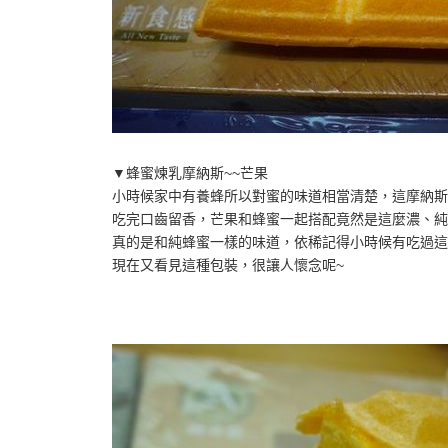
▼蜂蜜煉乳摩納斯~~芒果
小時候家中有養蜂所以對蜜的味道相當清楚，這摩納斯
吃完口齒留香，芒果和蜂蜜一起搭配竟然是這麼濃、純
真的是和純蜂蜜一樣的味道，依稀記得小時候有吃過這
現在又看見這種包裝，很讓人懷念呢~