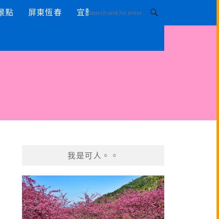
景點
屏東恆春
宜蘭景點
我是可人。。