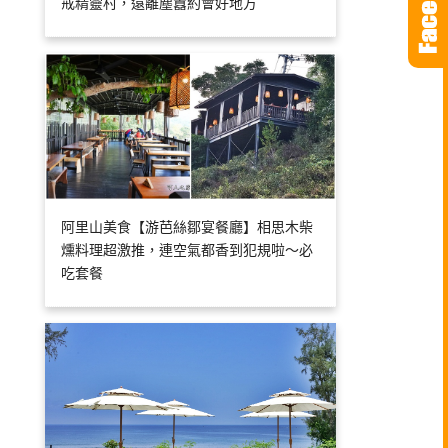
戒精靈村，遠離塵囂約會好地方
阿里山美食【游芭絲鄒宴餐廳】相思木柴
燻料理超激推，連空氣都香到犯規啦～必
吃套餐